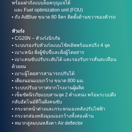
พร้อมฝาถังแบบล็อคกุญแจได้
และ Fuel optimization unit (FOU)
• ถัง AdBlue ขนาด 80 ลิตร ติดตั้งด้านขวาของตัวรถ
หัวเก๋ง
• CG20N – หัวเก๋งนิรภัย
• ระบบรองรับหัวเก๋งแบบโช้คอัพพร้อมสปริง 4 จุด
• เบาะหนัง ฝั่งผู้ขับขี่และฝั่งผู้โดยสาร
• เบาะคนขับปรับระดับได้ และรองรับการสั่นสะเทือน
ด้วยลม
• เบาะผู้โดยสารสามารถปรับได้
• เตียงนอนแบบกว้าง ขนาด 800 มม.
• ระบบปรับอากาศจากโรงงานผู้ผลิต
• เข็มขัดนิรภัยแบบสามจุด 2 ตำแหน่ง พร้อมระบบดึง
กลับอัตโนมัติในฝั่งคนขับ
• กระจกหน้าต่างและกระจกมองหลังปรับไฟฟ้า
• กระจกส่องหลังมุมมองกว้างทั้งสองด้าน
• หมวกลู่ลมบนหลังคา Air deflector