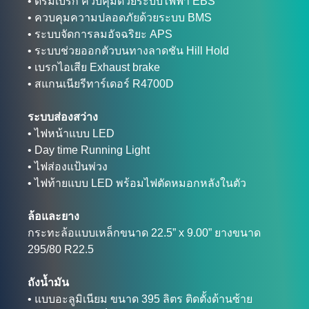
• ดรัมเบรก ควบคุมด้วยระบบไฟฟ้า EBS
• ควบคุมความปลอดภัยด้วยระบบ BMS
• ระบบจัดการลมอัจฉริยะ APS
• ระบบช่วยออกตัวบนทางลาดชัน Hill Hold
• เบรกไอเสีย Exhaust brake
• สแกนเนียรีทาร์เดอร์ R4700D
ระบบส่องสว่าง
• ไฟหน้าแบบ LED
• Day time Running Light
• ไฟส่องแป้นพ่วง
• ไฟท้ายแบบ LED พร้อมไฟตัดหมอกหลังในตัว
ล้อและยาง
กระทะล้อแบบเหล็กขนาด 22.5” x 9.00” ยางขนาด
295/80 R22.5
ถังน้ำมัน
• แบบอะลูมิเนียม ขนาด 395 ลิตร ติดตั้งด้านซ้าย