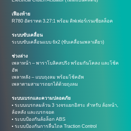
เฟืองท้าย
R780 อัตราทด 3.27:1 พร้อม ดิฟเฟอร์เรนเชียลล็อค
ระบบขับเคลื่อน
ระบบขับเคลื่อนแบบ 6x2 (ขับเคลื่อนเพลาเดียว)
ช่วงล่าง
เพลาหน้า – พาราโบลิคสปริง พร้อมกันโคลง และโช้ค
อัพ
เพลาหลัง – แบบถุงลม พร้อมโช้คอัพ
เพลาตามสามารถยกได้ด้วยถุงลม
ระบบเบรกและความปลอดภัย
• ระบบเบรกลมล้วน 3 วงจรแยกอิสระ สำหรับ ล้อหน้า,
ล้อหลัง และเบรกจอด
• ระบบป้องกันล้อล็อก ABS
• ระบบป้องกันการลื่นไถล Traction Control