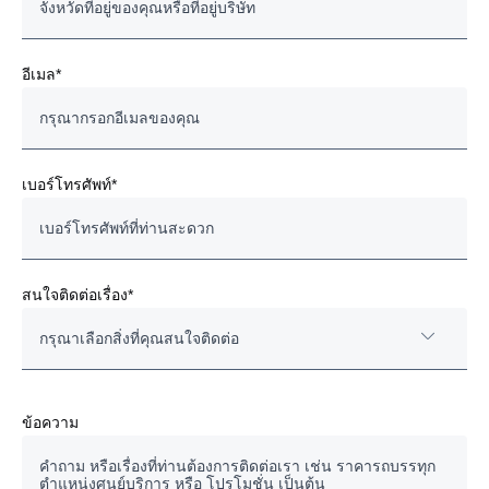
อีเมล*
เบอร์โทรศัพท์*
สนใจติดต่อเรื่อง*
กรุณาเลือกสิ่งที่คุณสนใจติดต่อ
รถสแกนเนียมือสองของแท้
ข้อความ
รถบรรทุก/รถหัวลากใหม่