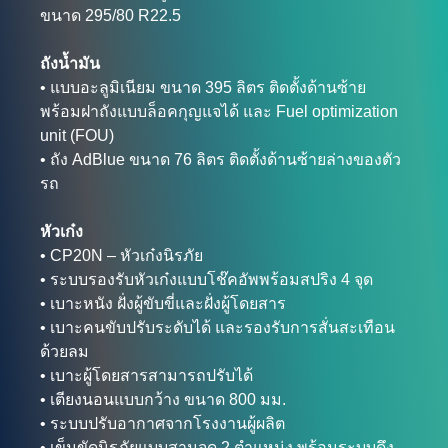
ขนาด 295/80 R22.5
ถังน้ำมัน
• แบบอะลูมิเนียม ขนาด 395 ลิตร ติดตั้งด้านซ้าย
พร้อมฝาถังแบบล็อคกุญแจได้ และ Fuel optimization
unit (FOU)
• ถัง AdBlue ขนาด 76 ลิตร ติดตั้งด้านซ้ายล่างของตัว
รถ
หัวเก๋ง
• CP20N – หัวเก๋งนิรภัย
• ระบบรองรับหัวเก๋งแบบโช๊คอัพพร้อมสปริง 4 จุด
• เบาะหนัง ฝั่งผู้ขับขี่และฝั่งผู้โดยสาร
• เบาะคนขับปรับระดับได้ และรองรับการสั่นสะเทือน
ด้วยลม
• เบาะผู้โดยสารสามารถปรับได้
• เตียงนอนแบบกว้าง ขนาด 800 มม.
• ระบบปรับอากาศจากโรงงานผู้ผลิต
• เข็มขัดนิรภัยแบบสามจุด 2 ตำแหน่ง พร้อมระบบดึง