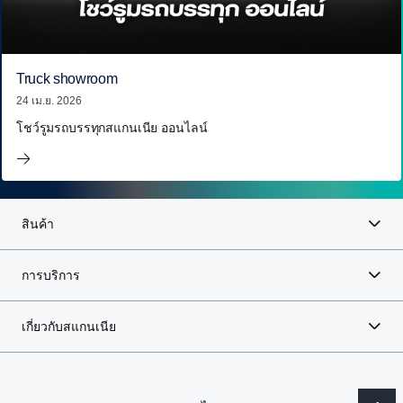
Truck showroom
24 เม.ย. 2026
โชว์รูมรถบรรทุกสแกนเนีย ออนไลน์
สินค้า
การบริการ
เกี่ยวกับสแกนเนีย