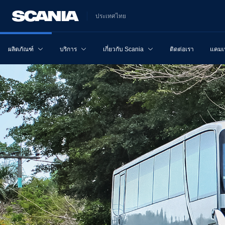
ประเทศไทย
ผลิตภัณฑ์
บริการ
เกี่ยวกับ Scania
ติดต่อเรา
แคม