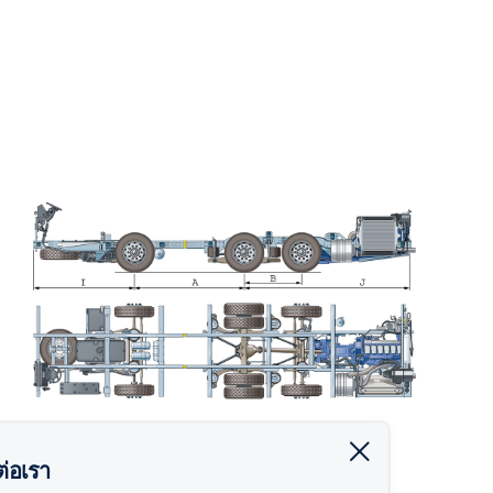
ดต่อเรา