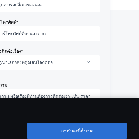
์โทรศัพท์*
เกี่ยวกับสแกนเนีย
อาชีพ
ติดต่อเรื่อง*
ตำแหน่งว่าง
ุณาเลือกสิ่งที่คุณสนใจติดต่อ
ข่าวสาร
ความ
ขนส่งอย่างยั่งยืน
ถสแกนเนียมือสองของแท้
สินค้าไลฟ์สไตล์
ถบรรทุก/รถหัวลากใหม่
ชสซีส์รถโดยสาร
กลงและเงื่อนไข
คารพในสิทธิความเป็นส่วนตัว โดยจะไม่มีการเปิดเผย
ูลของท่านสู่ภายนอกแต่อย่างใด เราจะจัดการข้อมูล
ยอมรับคุกกี้ทั้งหมด
ะไหล่แท้ งานซ่อมและบำรุงรักษา
ตัวของท่านอย่างถูกต้องตามสิทธิส่วนบุคคล