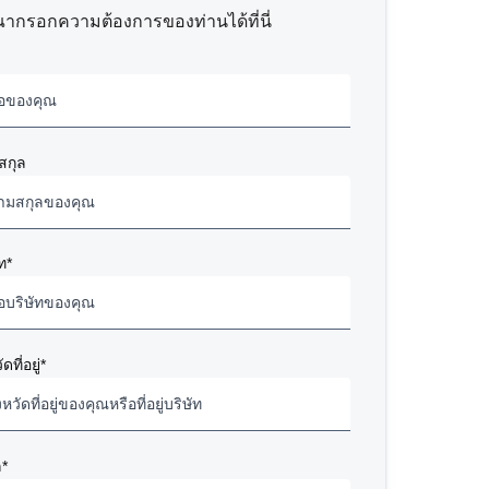
ณากรอกความต้องการของท่านได้ที่นี่
มิติตัวรถ
ระยะยื่นหน้า (I) 5,720 มม.
ระยะฐานล้อ (A) 2,075 มม.
ระยะยื่นท้าย (J) 4,000 มม.
สกุล
พิกัดการรับน้ำหนัก
เพลาหน้า 7,500 กก.
เพลาหลัง 17,500 กก.
ท*
พิกัดน้ำหนักที่ตัวรถสูงสุด 25,000 กก.
ดที่อยู่*
ล*