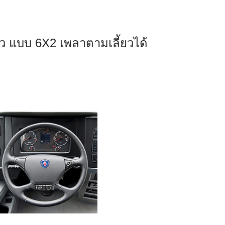
ว แบบ 6X2 เพลาตามเลี้ยวได้