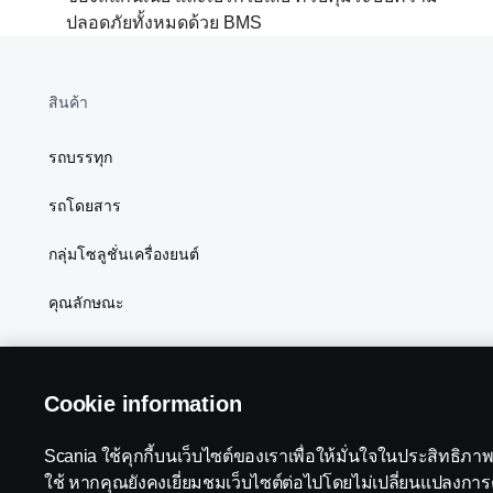
ปลอดภัยทั้งหมดด้วย BMS
สินค้า
รถบรรทุก
รถโดยสาร
กลุ่มโซลูชั่นเครื่องยนต์
คุณลักษณะ
Cookie information
Scania ใช้คุกกี้บนเว็บไซต์ของเราเพื่อให้มั่นใจในประสิทธิ
Scania in Your Region:
ประเทศไทย
ใช้ หากคุณยังคงเยี่ยมชมเว็บไซต์ต่อไปโดยไม่เปลี่ยนแปลงการตั้