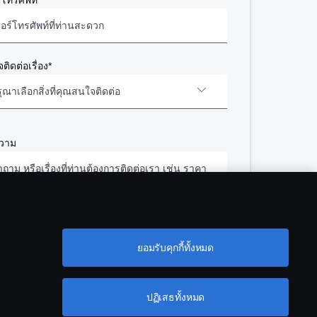
์โทรศัพท์*
เกี่ยวกับสแกนเนีย
อาชีพ
ติดต่อเรื่อง*
ตำแหน่งว่าง
ุณาเลือกสิ่งที่คุณสนใจติดต่อ
ข่าวสาร
ความ
ขนส่งอย่างยั่งยืน
ถสแกนเนียมือสองของแท้
สินค้าไลฟ์สไตล์
ถบรรทุก/รถหัวลากใหม่
ชสซีส์รถโดยสาร
กลงและเงื่อนไข
คารพในสิทธิความเป็นส่วนตัว โดยจะไม่มีการเปิดเผย
ูลของท่านสู่ภายนอกแต่อย่างใด เราจะจัดการข้อมูล
ยอมรับคุกกี้ทั้งหมด
ะไหล่แท้ งานซ่อมและบำรุงรักษา
ตัวของท่านอย่างถูกต้องตามสิทธิส่วนบุคคล
ฉันยอมรับข้อกำหนดและเงื่อนไข
ัญญางานบริการ
ปฏิเสธทั้งหมด