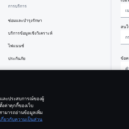
เบอร
การบริการ
ซ่อมและบำรุงรักษา
สนใจ
บริการข้อมูลเชิงวิเคราะห์
กร
ไฟแนนซ์
ข้อ
ประกันภัย
ร
ร
แ
ข้อต
เราเ
ภาพและประสบการณ์ของผู้
ข้อม
อ
งค่าคุกกี้ของเว็บ
ส่วน
สามารถอ่านข้อมูลเพิ่ม
ส
มเกี่ยวกับความเป็นส่วน