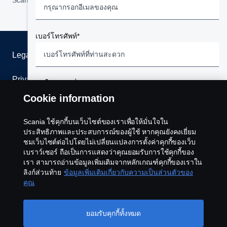
เบอร์โทรศัพท์*
Legal notice
Privacy statement
สนใจติดต่อเรื่อง*
Cookie information
กรุณาเลือกสิ่งที่คุณสนใจติดต่อ
Cookies
Scania ใช้คุกกี้บนเว็บไซต์ของเราเพื่อให้มั่นใจใน
Contact us
ประสิทธิภาพและประสบการณ์ของผู้ใช้ หากคุณยังคงเยี่ยม
ข้อความ
ชมเว็บไซต์ต่อไปโดยไม่เปลี่ยนแปลงการตั้งค่าคุกกี้ของเว็บ
รถสแกนเนียมือสองของแท้
Whistleblowing
เบราว์เซอร์ ถือเป็นการแสดงว่าคุณยอมรับการใช้คุกกี้ของ
เรา สามารถอ่านข้อมูลเพิ่มเติมจากหลักเกณฑ์คุกกี้ของเราใน
รถบรรทุก/รถหัวลากใหม่
ลิงก์ส่วนท้าย
ข้อมูลเพิ่มเติมเกี่ยวกับความเป็นส่วนตัวของ
Cookie settings
คุณ
แชสซีส์รถโดยสาร
ข้อตกลงและเงื่อนไข
เราเคารพในสิทธิความเป็นส่วนตัว โดยจะไม่มีการเปิดเผย
ข้อมูลของท่านสู่ภายนอกแต่อย่างใด เราจะจัดการข้อมูลส่วน
ยอมรับคุกกี้ทั้งหมด
อะไหล่แท้ งานซ่อมและบำรุงรักษา
ตัวของท่านอย่างถูกต้องตามสิทธิส่วนบุคคล