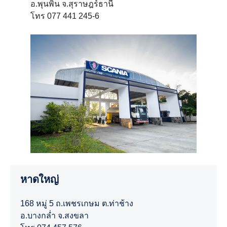
อ.พุนพิน จ.สุราษฎร์ธานี
โทร 077 441 245-6
หาดใหญ่
168 หมู่ 5 ถ.เพชรเกษม ต.ท่าช้าง
อ.บางกล่ำ จ.สงขลา