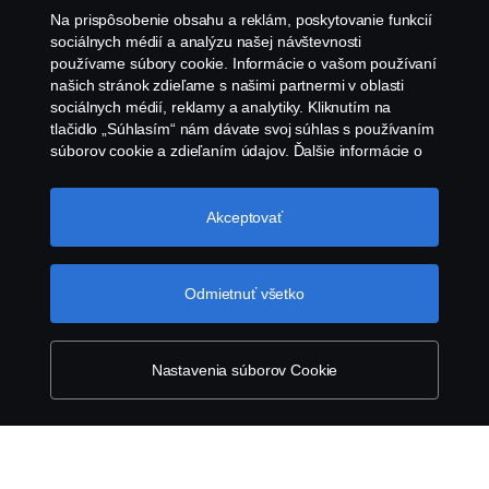
Scania in Your Region:
Slovensko
Na prispôsobenie obsahu a reklám, poskytovanie funkcií
sociálnych médií a analýzu našej návštevnosti
používame súbory cookie. Informácie o vašom používaní
našich stránok zdieľame s našimi partnermi v oblasti
sociálnych médií, reklamy a analytiky. Kliknutím na
Právne oznámenie
tlačidlo „Súhlasím“ nám dávate svoj súhlas s používaním
súborov cookie a zdieľaním údajov. Ďalšie informácie o
tom, ako používame súbory cookie, nájdete v našej časti
Vyhlásenie o ochrane osobných údajov
o súboroch cookie, ktorú nájdete kliknutím na odkaz za
týmto textom. Svoje súbory cookie môžete spravovať tiež
Akceptovať
Kontaktujte nás
kliknutím na tlačidlo „Nastavenia súborov
cookie“.
Súbory cookie spoločnosti Scania
Všeobecné zmluvné podmienky
Odmietnuť všetko
Oznámenie porušenia predpisov
Nastavenia súborov Cookie
Zásady Cookies
Zásady používania súborov cookie spoločnosti
Scania