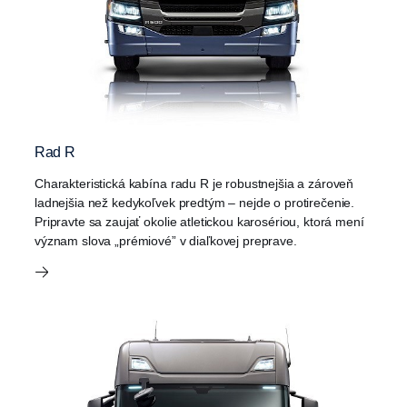
Rad R
Charakteristická kabína radu R je robustnejšia a zároveň
ladnejšia než kedykoľvek predtým – nejde o protirečenie.
Pripravte sa zaujať okolie atletickou karosériou, ktorá mení
význam slova „prémiové” v diaľkovej preprave.