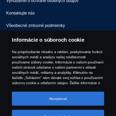
Vyhlásenie o ochrane osobných údajov
Kontaktujte nás
Všeobecné zmluvné podmienky
Oznámenie porušenia predpisov
Informácie o súboroch cookie
Zásady Cookies
Na prispôsobenie obsahu a reklám, poskytovanie funkcií
sociálnych médií a analýzu našej návštevnosti
používame súbory cookie. Informácie o vašom používaní
Zásady používania súborov cookie spoločnosti
našich stránok zdieľame s našimi partnermi v oblasti
Scania
sociálnych médií, reklamy a analytiky. Kliknutím na
tlačidlo „Súhlasím“ nám dávate svoj súhlas s používaním
súborov cookie a zdieľaním údajov. Ďalšie informácie o
tom, ako používame súbory cookie, nájdete v našej časti
o súboroch cookie, ktorú nájdete kliknutím na odkaz za
týmto textom. Svoje súbory cookie môžete spravovať tiež
Akceptovať
kliknutím na tlačidlo „Nastavenia súborov
cookie“.
Súbory cookie spoločnosti Scania
© Copyright Scania 2026 Všetky práva vyhradené.