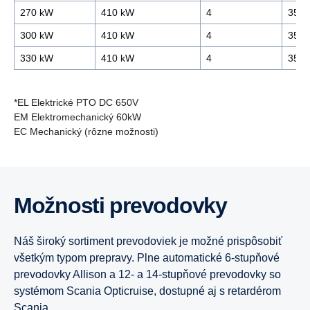
270 kW
410 kW
4
356/
300 kW
410 kW
4
356/
330 kW
410 kW
4
356/
*EL Elektrické PTO DC 650V
EM Elektromechanický 60kW
EC Mechanický (rôzne možnosti)
7-litrový
V prípade záujmu o vozidlá s motormi spĺňajúcimi emisnú
normu Euro 5, kontaktujte prosím
predajcu špeciálnych
vozidiel.
Možnosti prevodovky
9-litrový
Náš široký sortiment prevodoviek je možné prispôsobiť
9-litrový CBG/CNG
všetkým typom prepravy. Plne automatické 6-stupňové
prevodovky Allison a 12- a 14-stupňové prevodovky so
systémom Scania Opticruise, dostupné aj s retardérom
Super 11
Scania.