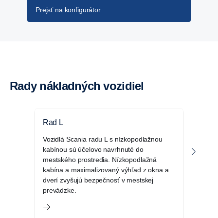
Prejsť na konfigurátor
Rady nákladných vozidiel
Rad L
Rad
Vozidlá Scania radu L s nízkopodlažnou
Scan
kabínou sú účelovo navrhnuté do
najun
mestského prostredia. Nízkopodlažná
pre 
kabína a maximalizovaný výhľad z okna a
osved
dverí zvyšujú bezpečnosť v mestskej
náro
prevádzke.