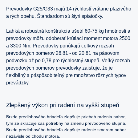
Prevodovky G25/G33 majú 14 rýchlostí vrátane plazivého
a rýchlobehu. Štandardom sú štyri spiatočky.
Ľahká a robustná konštrukcia ušetrí 60-75 kg hmotnosti a
prevodovky môžu odoberať krútiaci moment motora 2500
a 3300 Nm. Prevodovky ponúkajú celkový rozsah
prevodových pomerov 26,81 - od 20,81 na pásovom
podvozku až po 0,78 pre rýchlostný stupeň. Veľký rozsah
prevodových pomerov prevodovky zaisťuje, že je
flexibilný a prispôsobiteľný pre množstvo rôznych typov
prevádzky.
Zlepšený výkon pri radení na vyšší stupeň
Brzda predlohového hriadeľa zlepšuje priebeh radenia nahor,
tým že skracuje čas potrebný na zmenu prevodového stupňa.
Brzda predlohového hriadeľa zlepšuje radenie smerom nahor
nezávisle od chodu motora.