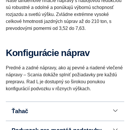
Naše tandemové hnacie nápravy s nábojovou redukciou
sú robustné a odolné a ponúkajú výbornú schopnosť
rozjazdu a svetlú výšku. Zvládne extrémne vysoké
celkové hmotnosti jazdných súprav až do 210 ton, s
prevodovými pomermi od 3,52 do 7,63.
Konfigurácie náprav
Predné a zadné nápravy, ako aj pevné a riadené vlečené
nápravy – Scania dokáže splniť požiadavky pre každú
prepravu. Rad L je dostupný so širokou ponukou
konfigurácií podvozku v rôznych výškach.
Ťahač