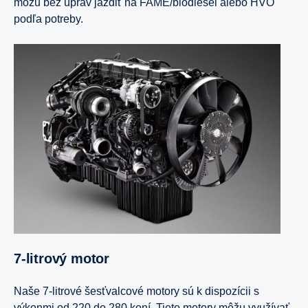
môžu bez úprav jazdiť na FAME/biodiesel alebo HVO
podľa potreby.
7-litrový motor
Naše 7-litrové šesťvalcové motory sú k dispozícii s
výkonmi od 220 do 280 koní. Tieto motory môžu využívať