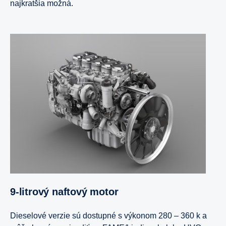
najkratšia možná.
9-litrový naftový motor
Dieselové verzie sú dostupné s výkonom 280 – 360 k a