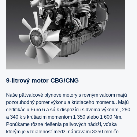
9-litrový motor CBG/CNG
Naše päťvalcové plynové motory s rovným valcom majú
pozoruhodný pomer výkonu a krútiaceho momentu. Majú
certifikáciu Euro 6 a sú k dispozícii s dvoma výkonmi, 280
a 340 k s krútiacim momentom 1 350 alebo 1 600 Nm.
Ponúkame rôzne riešenia palivových nádrží, vďaka
ktorým je vzdialenosť medzi nápravami 3350 mm čo