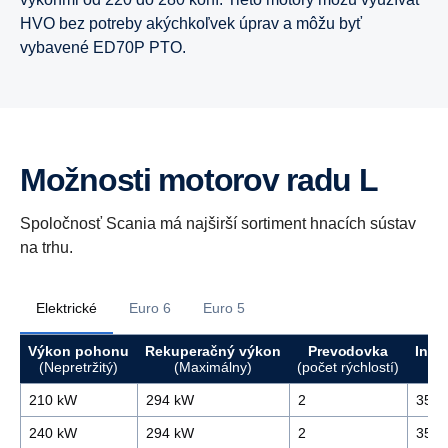
HVO bez potreby akýchkoľvek úprav a môžu byť
vybavené ED70P PTO.
Možnosti motorov radu L
Spoločnosť Scania má najširší sortiment hnacích sústav
na trhu.
Elektrické
Euro 6
Euro 5
Výkon pohonu
Rekuperačný výkon
Prevodovka
Inšt
(Nepretržitý)
(Maximálny)
(počet rýchlostí)
210 kW
294 kW
2
356/
240 kW
294 kW
2
356/