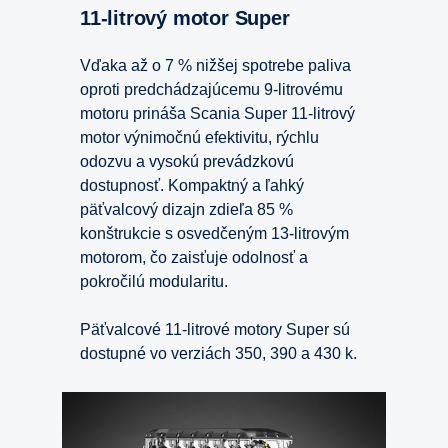
11-litrový motor Super
Vďaka až o 7 % nižšej spotrebe paliva
oproti predchádzajúcemu 9-litrovému
motoru prináša Scania Super 11-litrový
motor výnimočnú efektivitu, rýchlu
odozvu a vysokú prevádzkovú
dostupnosť. Kompaktný a ľahký
päťvalcový dizajn zdieľa 85 %
konštrukcie s osvedčeným 13-litrovým
motorom, čo zaisťuje odolnosť a
pokročilú modularitu.
Päťvalcové 11-litrové motory Super sú
dostupné vo verziách 350, 390 a 430 k.