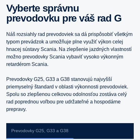
vozidiel.
Vyberte správnu
Super 11-litrový
prevodovku pre váš rad G
13-litrový (plyn)
Náš rozsiahly rad prevodoviek sa dá prispôsobiť všetkým
typom prevádzok a umožňuje plne využiť výkon celej
hnacej sústavy Scania. Na zlepšenie jazdných vlastností
9-litrový
možno prevodovky Scania vybaviť vysoko výkonným
retardérom Scania.
Prevodovky G25, G33 a G38 stanovujú najvyšší
priemyselný štandard v oblasti výkonnosti prevodoviek.
Spolu so zlepšenou celkovou odolnosťou zostáva celý
rad poprednou voľbou pre udržateľné a hospodárne
prepravy.
Prevodovky G25, G33 a G38