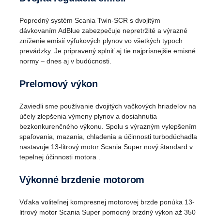
Popredný systém Scania Twin-SCR s dvojitým
dávkovaním AdBlue zabezpečuje nepretržité a výrazné
zníženie emisií výfukových plynov vo všetkých typoch
prevádzky. Je pripravený splniť aj tie najprísnejšie emisné
normy – dnes aj v budúcnosti.
Prelomový výkon
Zaviedli sme používanie dvojitých vačkových hriadeľov na
účely zlepšenia výmeny plynov a dosiahnutia
bezkonkurenčného výkonu. Spolu s výrazným vylepšením
spaľovania, mazania, chladenia a účinnosti turbodúchadla
nastavuje 13-litrový motor Scania Super nový štandard v
tepelnej účinnosti motora .
Výkonné brzdenie motorom
Vďaka voliteľnej kompresnej motorovej brzde ponúka 13-
litrový motor Scania Super pomocný brzdný výkon až 350