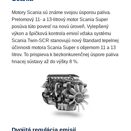
Motory Scania sú známe svojou úsporou paliva.
Prelomový 11- a 13-litrový motor Scania Super
posúva túto povesť na novú úroveň. Vylepšený
výkon a špičková kontrola emisií vďaka systému
Scania Twin-SCR stanovujú nový štandard tepelnej
účinnosti motora Scania Super s objemom 11 a 13
litrov. To prispieva k bezkonkurenčnej úspore paliva
hnacej sústavy až do výšky 8 %.
Dvojitá regulácia emisií