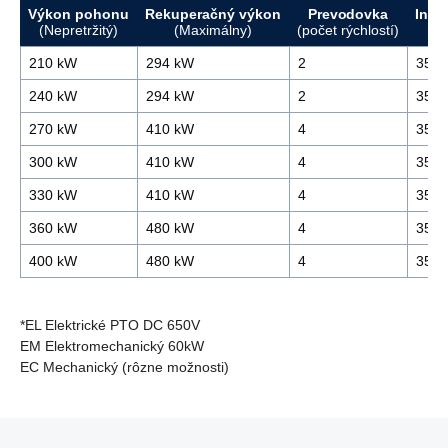
Výkon pohonu
Rekuperačný výkon
Prevodovka
Inšt
(Nepretržitý)
(Maximálny)
(počet rýchlostí)
210 kW
294 kW
2
356/
240 kW
294 kW
2
356/
270 kW
410 kW
4
356/
300 kW
410 kW
4
356/
330 kW
410 kW
4
356/
360 kW
480 kW
4
356/
400 kW
480 kW
4
356/
*EL Elektrické PTO DC 650V
EM Elektromechanický 60kW
EC Mechanický (rôzne možnosti)
Super 13-litrový
V prípade záujmu o vozidlá s motormi spĺňajúcimi emisnú
normu Euro 5, kontaktujte prosím
predajcu špeciálnych