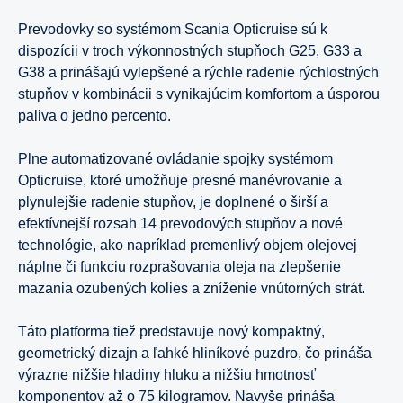
Prevodovky so systémom Scania Opticruise sú k
dispozícii v troch výkonnostných stupňoch G25, G33 a
G38 a prinášajú vylepšené a rýchle radenie rýchlostných
stupňov v kombinácii s vynikajúcim komfortom a úsporou
paliva o jedno percento.
Plne automatizované ovládanie spojky systémom
Opticruise, ktoré umožňuje presné manévrovanie a
plynulejšie radenie stupňov, je doplnené o širší a
efektívnejší rozsah 14 prevodových stupňov a nové
technológie, ako napríklad premenlivý objem olejovej
náplne či funkciu rozprašovania oleja na zlepšenie
mazania ozubených kolies a zníženie vnútorných strát.
Táto platforma tiež predstavuje nový kompaktný,
geometrický dizajn a ľahké hliníkové puzdro, čo prináša
výrazne nižšie hladiny hluku a nižšiu hmotnosť
komponentov až o 75 kilogramov. Navyše prináša