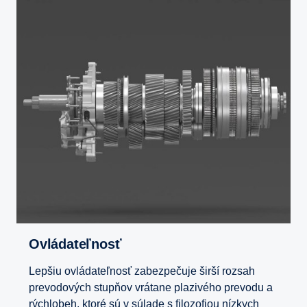
Ovládateľnosť
Lepšiu ovládateľnosť zabezpečuje širší rozsah
prevodových stupňov vrátane plazivého prevodu a
rýchlobeh, ktoré sú v súlade s filozofiou nízkych