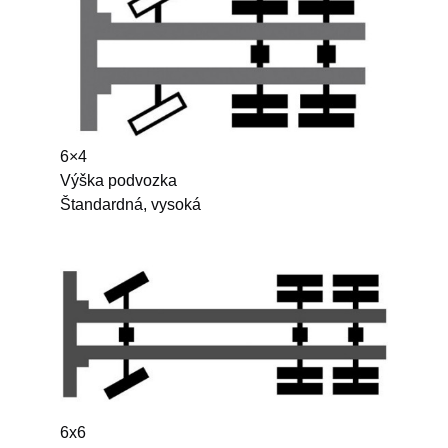
6×4
Výška podvozka
Štandardná, vysoká
6x6