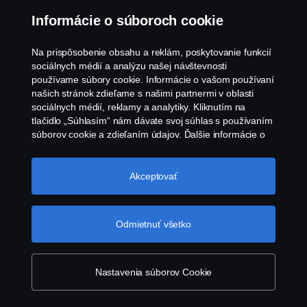
Informácie o súboroch cookie
Na prispôsobenie obsahu a reklám, poskytovanie funkcií
sociálnych médií a analýzu našej návštevnosti
používame súbory cookie. Informácie o vašom používaní
našich stránok zdieľame s našimi partnermi v oblasti
sociálnych médií, reklamy a analytiky. Kliknutím na
tlačidlo „Súhlasím“ nám dávate svoj súhlas s používaním
súborov cookie a zdieľaním údajov. Ďalšie informácie o
tom, ako používame súbory cookie, nájdete v našej časti
o súboroch cookie, ktorú nájdete kliknutím na odkaz za
týmto textom. Svoje súbory cookie môžete spravovať tiež
Akceptovať
kliknutím na tlačidlo „Nastavenia súborov
cookie“.
Súbory cookie spoločnosti Scania
Odmietnuť všetko
Nakonfigurujte si svoje nákladné
vozidlo
Nastavenia súborov Cookie
S bohatou ponukou možností a modulárnymi