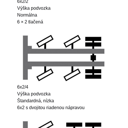
6x2/2
Výška podvozka
Normálna
6 × 2 tlačená
6x2/4
Výška podvozka
Štandardná, nízka
6x2 s dvojitou riadenou nápravou