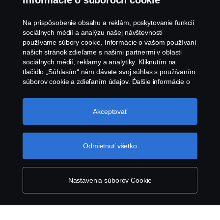
Informácie o súboroch cookie
Rad L
Rad
Na prispôsobenie obsahu a reklám, poskytovanie funkcií
Vozidlá Scania radu L s nízkopodlažnou
Scan
sociálnych médií a analýzu našej návštevnosti
kabínou sú účelovo navrhnuté do
najun
používame súbory cookie. Informácie o vašom používaní
mestského prostredia. Nízkopodlažná
pre 
našich stránok zdieľame s našimi partnermi v oblasti
kabína a maximalizovaný výhľad z okna a
osved
sociálnych médií, reklamy a analytiky. Kliknutím na
dverí zvyšujú bezpečnosť v mestskej
náro
tlačidlo „Súhlasím“ nám dávate svoj súhlas s používaním
prevádzke.
súborov cookie a zdieľaním údajov. Ďalšie informácie o
tom, ako používame súbory cookie, nájdete v našej časti
o súboroch cookie, ktorú nájdete kliknutím na odkaz za
týmto textom. Svoje súbory cookie môžete spravovať tiež
Akceptovať
kliknutím na tlačidlo „Nastavenia súborov
cookie“.
Súbory cookie spoločnosti Scania
Odmietnuť všetko
Produkty
Služby
Nastavenia súborov Cookie
O spoločnosti Scania