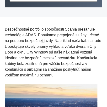
Výstraha pred kolíziou so zraniteľnými účastníkmi cestnej
Pokročilé núdzové brzdenie (AEB) je systém, ktorý využíva
premávky je funkcia, ktorá varuje vodiča pred zraniteľnými
kameru a radar na zabránenie alebo zmiernenie vplyvu kolízie s
Bezpečnostné portfólio spoločnosti Scania presahuje
účastníkmi cestnej premávky, ako sú chodci alebo cyklisti, ktorí
vozidlom alebo zraniteľným účastníkom cestnej premávky
technológie ADAS. Ponúkame prepojené služby určené
sa nachádzajú na opačnej strane vozidla ako vodič.
vpredu.
na podporu bezpečnej jazdy. Napríklad naša kabína radu
L poskytuje skvelý priamy výhľad a vďaka dverám City
Tento obsah nie je k dispozícii, kým nepovolíte
Tento obsah nie je k dispozícii, kým nepovolíte
Door a oknu City Window sú naše nákladné vozidlá
súbory cookie. Ak chcete vidieť obsah, povoľte
súbory cookie. Ak chcete vidieť obsah, povoľte
ideálne pre bezpečnú mestskú prevádzku. Konštrukcia
súbory cookie.
súbory cookie.
kabíny bola zosilnená pre väčšiu bezpečnosť a v
kombinácii s airbagmi sa snažíme poskytnúť našim
vodičom maximálnu ochranu.
Zásady používania súborov cookie spoločnosti Scania
Zásady používania súborov cookie spoločnosti Scania
Súbory cookie spoločnosti Scania
Súbory cookie spoločnosti Scania