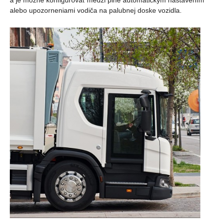
a je možné konfigurovať medzi plne automatickým nastavením
alebo upozorneniami vodiča na palubnej doske vozidla.