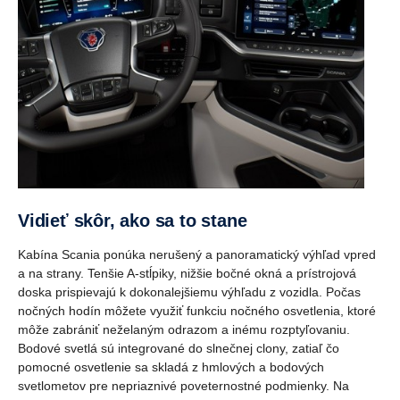
Vidieť skôr, ako sa to stane
Kabína Scania ponúka nerušený a panoramatický výhľad vpred
a na strany. Tenšie A-stĺpiky, nižšie bočné okná a prístrojová
doska prispievajú k dokonalejšiemu výhľadu z vozidla. Počas
nočných hodín môžete využiť funkciu nočného osvetlenia, ktoré
môže zabrániť neželaným odrazom a inému rozptyľovaniu.
Bodové svetlá sú integrované do slnečnej clony, zatiaľ čo
pomocné osvetlenie sa skladá z hmlových a bodových
svetlometov pre nepriaznivé poveternostné podmienky. Na