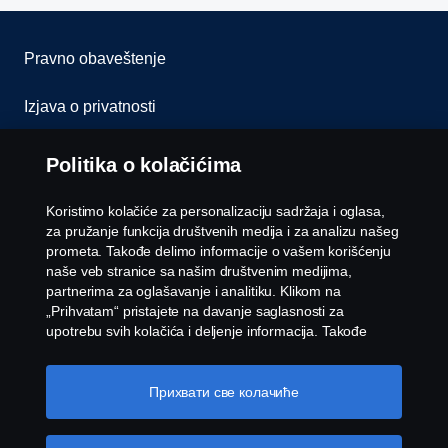
Pravno obaveštenje
Izjava o privatnosti
Kolačići
Politika o kolačićima
Javite nam se
Koristimo kolačiće za personalizaciju sadržaja i oglasa,
za pružanje funkcija društvenih medija i za analizu našeg
Whistleblowing
prometa. Takođe delimo informacije o vašem korišćenju
naše veb stranice sa našim društvenim medijima,
partnerima za oglašavanje i analitiku. Klikom na
Podešavanja kolačića
„Prihvatam“ pristajete na davanje saglasnosti za
upotrebu svih kolačića i deljenje informacija. Takođe
možete upravljati svojim kolačićima tako što ćete kliknuti
na „Podešavanja kolačića“ i izabrati kategorije koje želite
da prihvatite. Za detaljnije objašnjenje o tome kako
Прихвати све колачиће
koristimo kolačiće, posetite naš odeljak kolačića, koji
možete pronaći klikom na vezu ispod ovog teksta.
Link