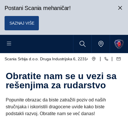
Postani Scania mehaničar!
SAZNAJ VIŠE
|
|
Scania Srbija d.o.o. Druga Industrijska 6, 22314 Krnješevci
Obratite nam se u vezi sa
rešenjima za rudarstvo
Popunite obrazac da biste zatražili poziv od naših
stručnjaka i iskoristili dragocene uvide kako biste
podstakli razvoj. Obratite nam se već danas!