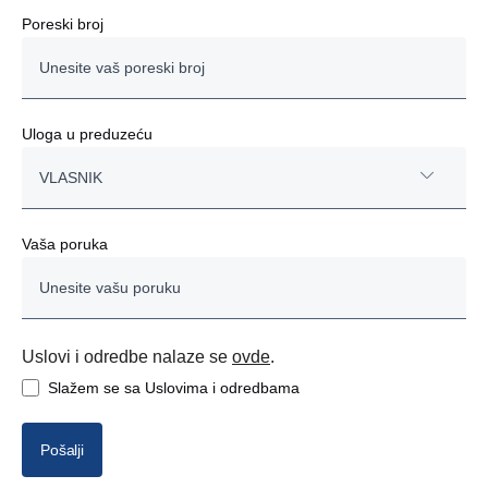
Poreski broj
Uloga u preduzeću
VLASNIK
VLASNIK
Vaša poruka
DIREKTOR
VODITELJ NABAVE
Uslovi i odredbe nalaze se
ovde
.
Slažem se sa Uslovima i odredbama
VODITELJ VOZNOG PARKA
VOZAČ
Pošalji