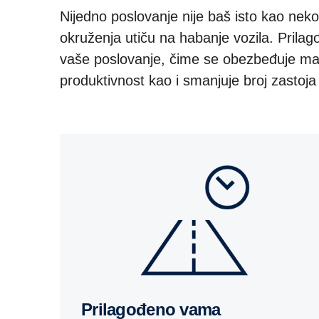
Nijedno poslovanje nije baš isto kao neko 
okruženja utiču na habanje vozila. Prila
vaše poslovanje, čime se obezbeđuje ma
produktivnost kao i smanjuje broj zasto
Prilagođeno vama