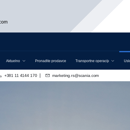
.com
Aktuelno
Pronađite prodavce
Transportne operacije
Usl
|
+381 11 4144 170
marketing.rs@scania.com