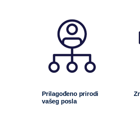
Prilagođeno prirodi
vašeg posla