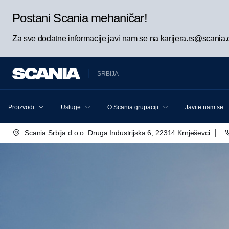
Postani Scania mehaničar!
Za sve dodatne informacije javi nam se na karijera.rs@scania
SRBIJA
Proizvodi
Usluge
O Scania grupaciji
Javite nam se
|
Scania Srbija d.o.o. Druga Industrijska 6, 22314 Krnješevci