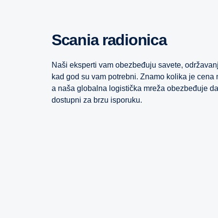
Scania radionica
Naši eksperti vam obezbeđuju savete, održavanje
kad god su vam potrebni. Znamo kolika je cena 
a naša globalna logistička mreža obezbeđuje da
dostupni za brzu isporuku.