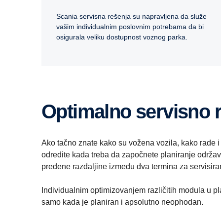
Scania servisna rešenja su napravljena da služe
vašim individualnim poslovnim potrebama da bi
osigurala veliku dostupnost voznog parka.
Optimalno servisno 
Ako tačno znate kako su vožena vozila, kako rade i
odredite kada treba da započnete planiranje održavan
pređene razdaljine između dva termina za servisiran
Individualnim optimizovanjem različitih modula u 
samo kada je planiran i apsolutno neophodan.