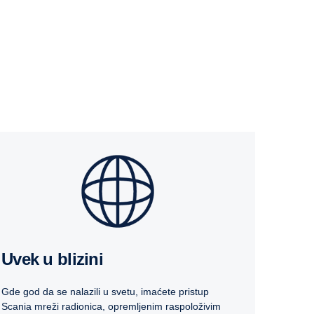
Uvek u blizini
Gde god da se nalazili u svetu, imaćete pristup
Scania mreži radionica, opremljenim raspoloživim