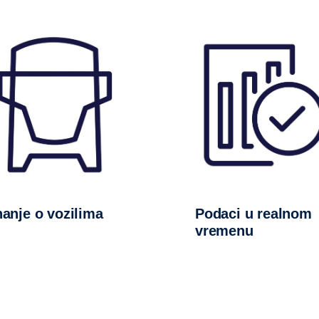
Znanje o vozilima
Podaci u realnom
vremenu