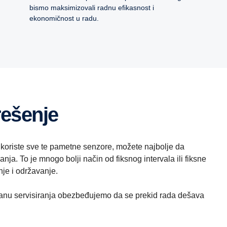
bismo maksimizovali radnu efikasnost i
ekonomičnost u radu.
rešenje
 koriste sve te pametne senzore, možete najbolje da
ja. To je mnogo bolji način od fiksnog intervala ili fiksne
je i održavanje.
planu servisiranja obezbeđujemo da se prekid rada dešava