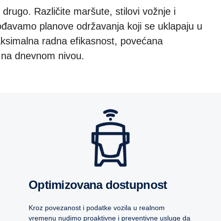
drugo. Različite maršute, stilovi vožnje i
gođavamo planove održavanja koji se uklapaju u
ksimalna radna efikasnost, povećana
ja na dnevnom nivou.
Optimizovana dostupnost
Kroz povezanost i podatke vozila u realnom
vremenu nudimo proaktivne i preventivne usluge da