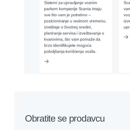
Sistemi za upravljanje voznim
Sca
parkom kompanije Scania imaju
vam
sve što vam je potrebno –
voz
pozicioniranje u realnom vremenu,
izv
izveštaje o životnoj sredini,
upr
planiranje servisa i izveštavanje o
kvarovima, što vam pomaže da
brzo identifikujete moguća
poboljšanja korišćenja vozila.
Obratite se prodavcu