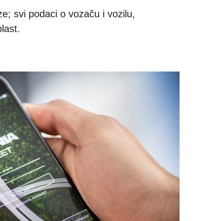
; svi podaci o vozaču i vozilu,
blast.