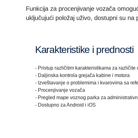
Funkcija za procenjivanje vozača omoguć
uključujući položaj uživo, dostupni su na
karakteristike i prednosti
- Pristup različitim karakteristikama za različite
- Daljinska kontrola grejača kabine i motora
- Izveštavanje o problemima i kvarovima sa ref
- Procenjivanje vozača
- Pregled mape voznog parka za administrativn
- Dostupno za Android i iOS