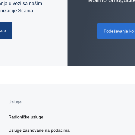
anja u vezi sa našim
nizacije Scania.
ovde
Podešavanja kola
Usluge
Radioničke usluge
Usluge zasnovane na podacima