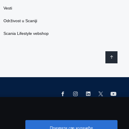
Vesti
Održivost u Scaniji
Scania Lifestyle vebshop
Прихвати све колачиће