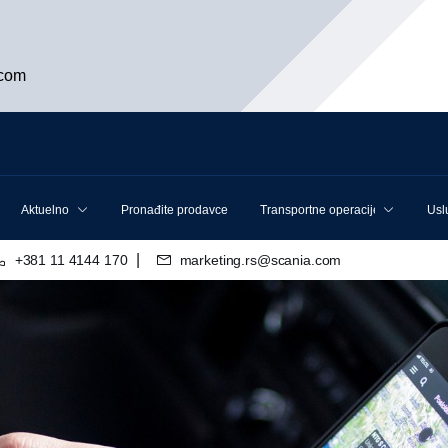
.com
Aktuelno
Pronađite prodavce
Transportne operacije
Usl
|
+381 11 4144 170
marketing.rs@scania.com