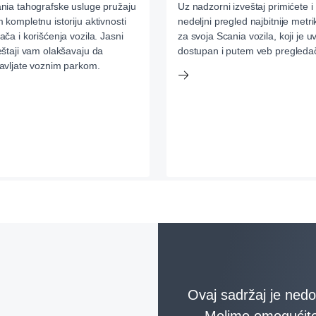
nia tahografske usluge pružaju
Uz nadzorni izveštaj primićete i
 kompletnu istoriju aktivnosti
nedeljni pregled najbitnije metri
ača i korišćenja vozila. Jasni
za svoja Scania vozila, koji je u
eštaji vam olakšavaju da
dostupan i putem veb pregleda
avljate voznim parkom.
Ovaj sadržaj je nedo
Molimo omogućite 