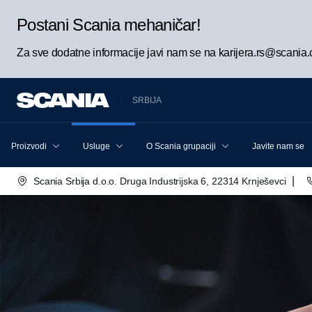
Postani Scania mehaničar!
Za sve dodatne informacije javi nam se na karijera.rs@scania
SRBIJA
Proizvodi
Usluge
O Scania grupaciji
Javite nam se
|
Scania Srbija d.o.o. Druga Industrijska 6, 22314 Krnješevci