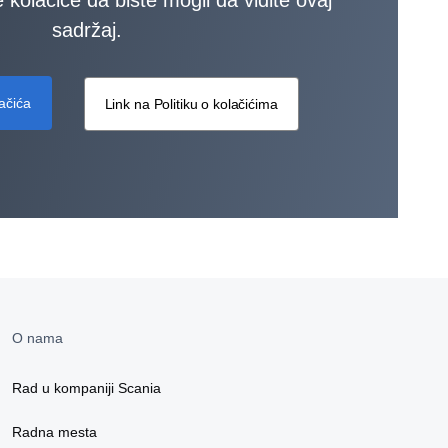
sadržaj.
čića
Link na Politiku o kolačićima
O nama
Rad u kompaniji Scania
Radna mesta