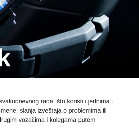
k
vakodnevnog rada, što koristi i jednima i
mene, slanja izveštaja o problemima ili
sa drugim vozačima i kolegama putem