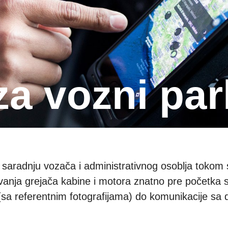
 za vozni par
 saradnju vozača i administrativnog osoblja tokom s
anja grejača kabine i motora znatno pre početka s
i (sa referentnim fotografijama) do komunikacije 