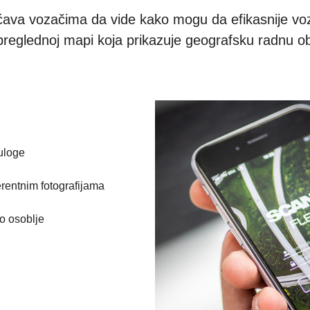
ava vozačima da vide kako mogu da efikasnije voze
 preglednoj mapi koja prikazuje geografsku radnu o
 uloge
erentnim fotografijama
o osoblje