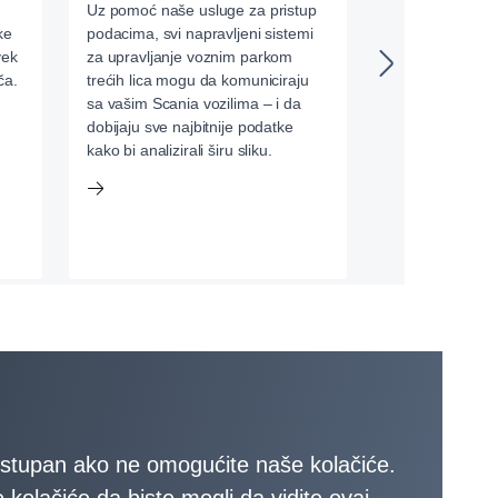
Uz pomoć naše usluge za pristup
Naši kvalifikova
ke
podacima, svi napravljeni sistemi
koriste najnovi
vek
za upravljanje voznim parkom
treninga i obuk
ča.
trećih lica mogu da komuniciraju
sa vašim Scania vozilima – i da
dobijaju sve najbitnije podatke
kako bi analizirali širu sliku.
stupan ako ne omogućite naše kolačiće.
kolačiće da biste mogli da vidite ovaj