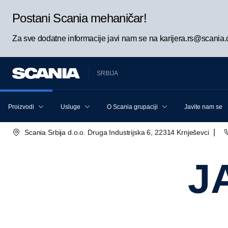
Postani Scania mehaničar!
Za sve dodatne informacije javi nam se na karijera.rs@scania
SRBIJA
Proizvodi
Usluge
O Scania grupaciji
Javite nam se
|
Scania Srbija d.o.o. Druga Industrijska 6, 22314 Krnješevci