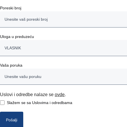
Poreski broj
Uloga u preduzeću
VLASNIK
VLASNIK
Vaša poruka
DIREKTOR
VODITELJ NABAVE
Uslovi i odredbe nalaze se
ovde
.
Slažem se sa Uslovima i odredbama
VODITELJ VOZNOG PARKA
VOZAČ
Pošalji