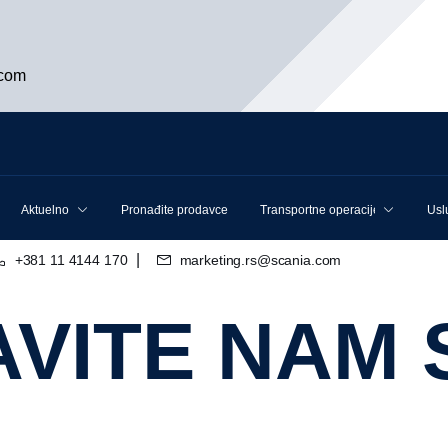
.com
Aktuelno
Pronađite prodavce
Transportne operacije
Usl
|
+381 11 4144 170
marketing.rs@scania.com
JAVITE NAM 