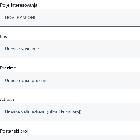
Polje interesovanja
NOVI KAMIONI
NOVI KAMIONI
Ime
POLOVNI KAMIONI
AUTOBUSI
Prezime
MOTORI
SERVISNE USLUGE
Adresa
FINANSIRANJE
OSTALO
Poštanski broj