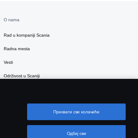
O nama
Rad u kompaniji Scania
Radna mesta
Vesti
Održivost u Scaniji
Scania Lifestyle vebshop
Прихвати све колачиће
Одбиј све