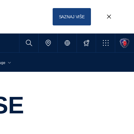
SAZNAJ VIŠE
uge
SE