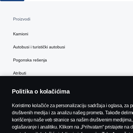
OSTALO
Proizvodi
Kamioni
Autobusi i turistički autobusi
Pogonska rešenja
Atributi
Politika o kolačićima
Koristimo kolačiće za personalizaciju sadržaja i oglasa, za 
društvenih medija i za analizu našeg prometa. Takođe delim
Scania in Your Region:
SRBIJA
korišćenju naše veb stranice sa našim društvenim medijima,
oglašavanje i analitiku. Klikom na „Prihvatam“ pristajete na