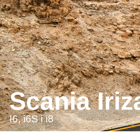
Scania Iriz
i6, i6S i i8