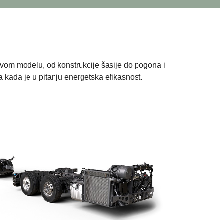
ovom modelu, od konstrukcije šasije do pogona i
 kada je u pitanju energetska efikasnost.