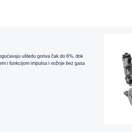
mogućavaju uštedu goriva čak do 6%, dok
em i funkcijom impulsa i vožnje bez gasa