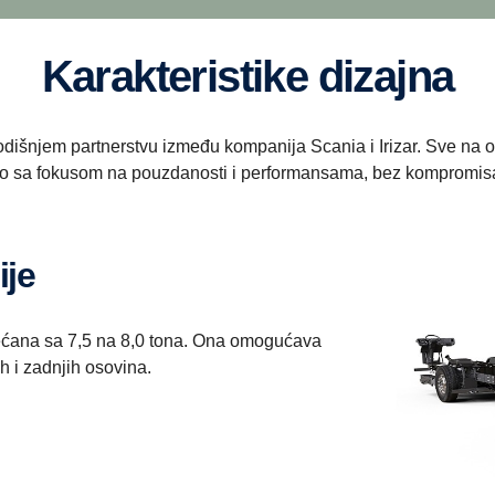
Karakteristike dizajna
godišnjem partnerstvu između kompanija Scania i Irizar. Sve na 
irano sa fokusom na pouzdanosti i performansama, bez kompromisa
ije
ećana sa 7,5 na 8,0 tona. Ona omogućava
h i zadnjih osovina.