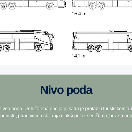
Nivo poda
 nivoa poda. Uobičajena opcija je kada je prolaz u turističkom 
eništu, punu visinu stajanja i lakši prilaz sedištima, bez smanj