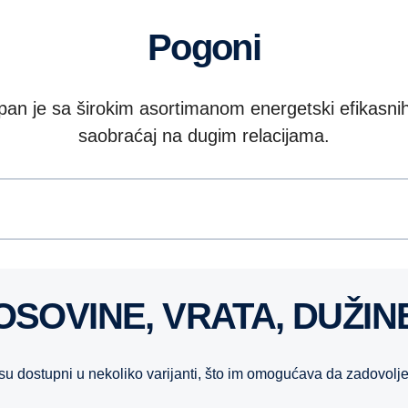
Pogoni
pan je sa širokim asortimanom energetski efikasni
saobraćaj na dugim relacijama.
OSOVINE, VRATA, DUŽIN
i8 su dostupni u nekoliko varijanti, što im omogućava da zadovolje