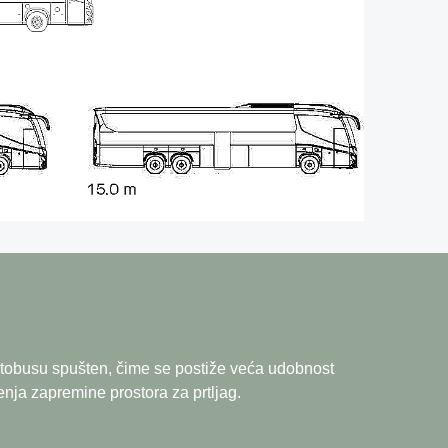
autobusu spušten, čime se postiže veća udobnost
enja zapremine prostora za prtljag.