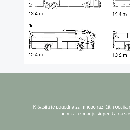
K-šasija je pogodna za mnogo različitih opcija
putnika uz manje stepenika na step