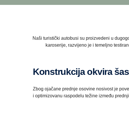
Naši turistički autobusi su proizvedeni u dugo
karoserije, razvijeno je i temeljno test
Konstrukcija okvira šas
Zbog ojačane prednje osovine nosivost je pov
i optimizovanu raspodelu težine između prednji