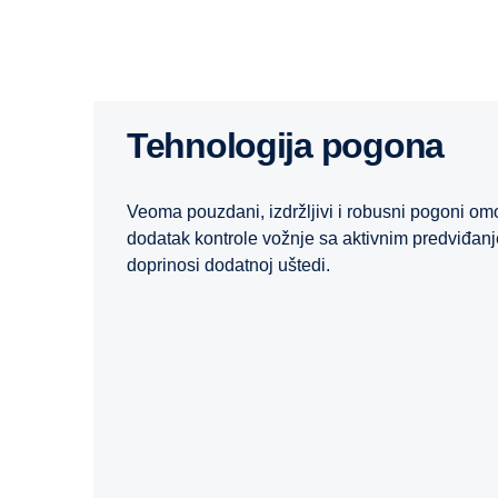
Tehnologija pogona
Veoma pouzdani, izdržljivi i robusni pogoni o
dodatak kontrole vožnje sa aktivnim predviđanj
doprinosi dodatnoj uštedi.