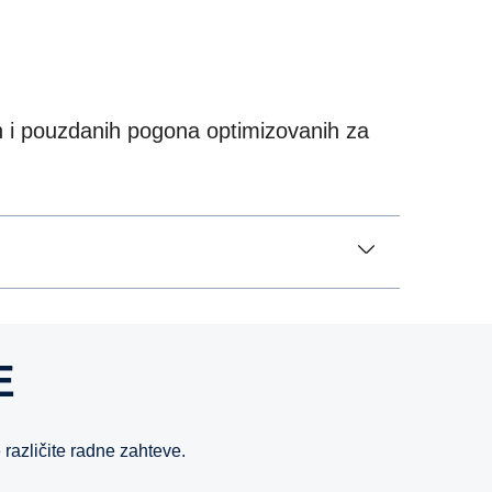
h i pouzdanih pogona optimizovanih za
E
 različite radne zahteve.