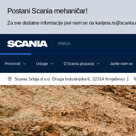
Postani Scania mehaničar!
Za sve dodatne informacije javi nam se na karijera.rs@scania
SRBIJA
Proizvodi
Usluge
O Scania grupaciji
Javite nam se
|
Scania Srbija d.o.o. Druga Industrijska 6, 22314 Krnješevci