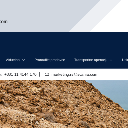
.com
Aktuelno
Pronađite prodavce
Transportne operacije
Usl
|
+381 11 4144 170
marketing.rs@scania.com