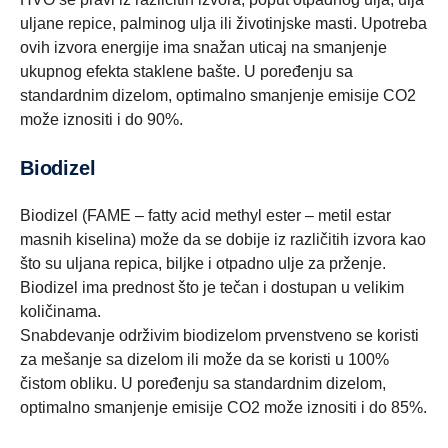
uljane repice, palminog ulja ili životinjske masti. Upotreba
ovih izvora energije ima snažan uticaj na smanjenje
ukupnog efekta staklene bašte. U poređenju sa
standardnim dizelom, optimalno smanjenje emisije CO2
može iznositi i do 90%.
Biodizel
Biodizel (FAME – fatty acid methyl ester – metil estar
masnih kiselina) može da se dobije iz različitih izvora kao
što su uljana repica, biljke i otpadno ulje za prženje.
Biodizel ima prednost što je tečan i dostupan u velikim
količinama.
Snabdevanje održivim biodizelom prvenstveno se koristi
za mešanje sa dizelom ili može da se koristi u 100%
čistom obliku. U poređenju sa standardnim dizelom,
optimalno smanjenje emisije CO2 može iznositi i do 85%.