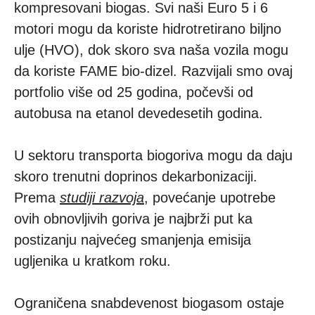
kompresovani biogas. Svi naši Euro 5 i 6
motori mogu da koriste hidrotretirano biljno
ulje (HVO), dok skoro sva naša vozila mogu
da koriste FAME bio-dizel. Razvijali smo ovaj
portfolio više od 25 godina, počevši od
autobusa na etanol devedesetih godina.
U sektoru transporta biogoriva mogu da daju
skoro trenutni doprinos dekarbonizaciji.
Prema
studiji razvoja
, povećanje upotrebe
ovih obnovljivih goriva je najbrži put ka
postizanju najvećeg smanjenja emisija
ugljenika u kratkom roku.
Ograničena snabdevenost biogasom ostaje