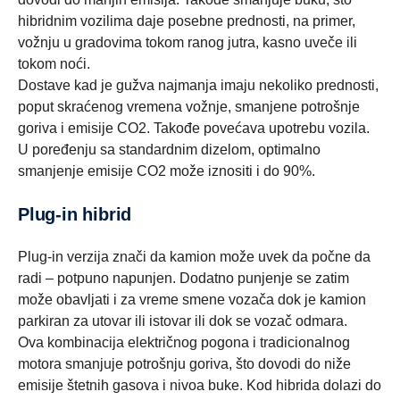
hibridnim vozilima daje posebne prednosti, na primer,
vožnju u gradovima tokom ranog jutra, kasno uveče ili
tokom noći.
Dostave kad je gužva najmanja imaju nekoliko prednosti,
poput skraćenog vremena vožnje, smanjene potrošnje
goriva i emisije CO2. Takođe povećava upotrebu vozila.
U poređenju sa standardnim dizelom, optimalno
smanjenje emisije CO2 može iznositi i do 90%.
Plug-in hibrid
Plug-in verzija znači da kamion može uvek da počne da
radi – potpuno napunjen. Dodatno punjenje se zatim
može obavljati i za vreme smene vozača dok je kamion
parkiran za utovar ili istovar ili dok se vozač odmara.
Ova kombinacija električnog pogona i tradicionalnog
motora smanjuje potrošnju goriva, što dovodi do niže
emisije štetnih gasova i nivoa buke. Kod hibrida dolazi do