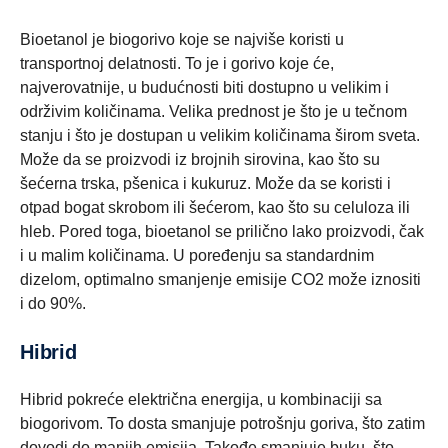
Bioetanol je biogorivo koje se najviše koristi u
transportnoj delatnosti. To je i gorivo koje će,
najverovatnije, u budućnosti biti dostupno u velikim i
održivim količinama. Velika prednost je što je u tečnom
stanju i što je dostupan u velikim količinama širom sveta.
Može da se proizvodi iz brojnih sirovina, kao što su
šećerna trska, pšenica i kukuruz. Može da se koristi i
otpad bogat skrobom ili šećerom, kao što su celuloza ili
hleb. Pored toga, bioetanol se prilično lako proizvodi, čak
i u malim količinama. U poređenju sa standardnim
dizelom, optimalno smanjenje emisije CO2 može iznositi
i do 90%.
Hibrid
Hibrid pokreće električna energija, u kombinaciji sa
biogorivom. To dosta smanjuje potrošnju goriva, što zatim
dovodi do manjih emisija. Takođe smanjuje buku, što