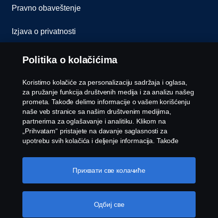
Pravno obaveštenje
Izjava o privatnosti
Kolačići
Politika o kolačićima
Javite nam se
Koristimo kolačiće za personalizaciju sadržaja i oglasa,
za pružanje funkcija društvenih medija i za analizu našeg
Whistleblowing
prometa. Takođe delimo informacije o vašem korišćenju
naše veb stranice sa našim društvenim medijima,
partnerima za oglašavanje i analitiku. Klikom na
Podešavanja kolačića
„Prihvatam“ pristajete na davanje saglasnosti za
upotrebu svih kolačića i deljenje informacija. Takođe
možete upravljati svojim kolačićima tako što ćete kliknuti
na „Podešavanja kolačića“ i izabrati kategorije koje želite
da prihvatite. Za detaljnije objašnjenje o tome kako
Прихвати све колачиће
koristimo kolačiće, posetite naš odeljak kolačića, koji
možete pronaći klikom na vezu ispod ovog teksta.
Link
na politiku o kolačićima
Одбиј све
© Copyright Scania 2026 Sva prava zadržana.
Scania Srbija d.o.o., Druga Industrijska 6, 22 314