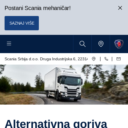
Postani Scania mehaničar!
SAZNAJ VIŠE
|
|
Scania Srbija d.o.o. Druga Industrijska 6, 22314 Krnješevci
Alternativna goriva