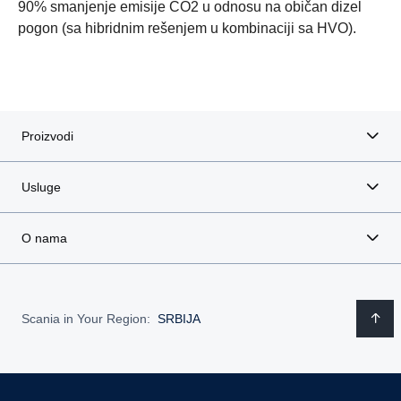
90% smanjenje emisije CO2 u odnosu na običan dizel
Efikasnost u potrošnji goriva
Radna efikasnost
Obnovljiva goriva
Elektrifikacija
Bezbednost
Povezanost
Ecolution
pogon (sa hibridnim rešenjem u kombinaciji sa HVO).
Proizvodi
Usluge
O nama
Scania in Your Region:
SRBIJA