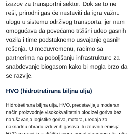
izazov za transportni sektor. Dok se to ne
reši, prirodni gas će nastaviti da igra važnu
ulogu u sistemu održivog transporta, jer nam
omogućava da povećamo tržišni udeo gasnih
vozila i time podstaknemo usvajanje gasnih
rešenja. U međuvremenu, radimo sa
partnerima na poboljšanju infrastrukture za
snabdevanje biogasom kako bi mogla brzo da
se razvije.
HVO (hidrotretirana biljna ulja)
Hidrotretirana biljna ulja, HVO, predstavljaju moderan
način proizvodnje visokokvalitetnih biodizel goriva bez
narušavanja logistike goriva, motora, uređaja za
naknadnu obradu izduvnih gasova ili izduvnih emisija.
HVO se pravi iz različitih izvora, poput otpadnog ulja, ulja