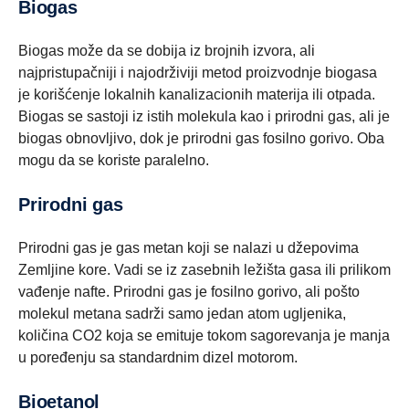
Biogas
Biogas može da se dobija iz brojnih izvora, ali
najpristupačniji i najodrživiji metod proizvodnje biogasa
je korišćenje lokalnih kanalizacionih materija ili otpada.
Biogas se sastoji iz istih molekula kao i prirodni gas, ali je
biogas obnovljivo, dok je prirodni gas fosilno gorivo. Oba
mogu da se koriste paralelno.
Prirodni gas
Prirodni gas je gas metan koji se nalazi u džepovima
Zemljine kore. Vadi se iz zasebnih ležišta gasa ili prilikom
vađenje nafte. Prirodni gas je fosilno gorivo, ali pošto
molekul metana sadrži samo jedan atom ugljenika,
količina CO2 koja se emituje tokom sagorevanja je manja
u poređenju sa standardnim dizel motorom.
Bioetanol