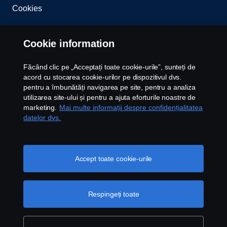
Cookies
Whistleblowing
Cookie information
Contact
Făcând clic pe „Acceptați toate cookie-urile”, sunteți de
acord cu stocarea cookie-urilor pe dispozitivul dvs.
Newsletter
pentru a îmbunătăți navigarea pe site, pentru a analiza
utilizarea site-ului și pentru a ajuta eforturile noastre de
Setari Cookie
marketing.
Mai multe informații despre confidențialitatea
datelor dvs.
Accept toate cookie-urile
© Copyright Scania 2026 All rights reserved. Scania
Respingeți toate
CV AB (publ), SE-151 87 Södertälje, Sweden, Tel:
+40213159142 Fax: +40213159140