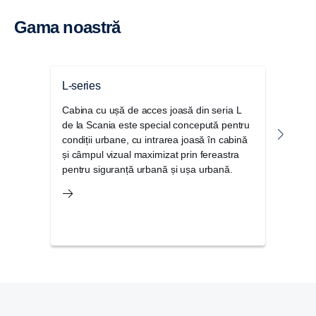
Gama noastră
L-series
Seri
Cabina cu ușă de acces joasă din seria L
Seri
de la Scania este special concepută pentru
cea m
condiții urbane, cu intrarea joasă în cabină
opera
și câmpul vizual maximizat prin fereastra
recun
pentru siguranță urbană și ușa urbană.
condiț