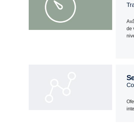
t
Avâ
de 
niv
S
c
Ofe
int