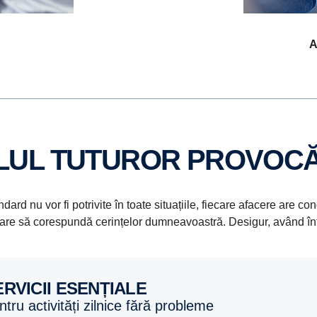
A
OLUL TUTUROR PROVOCĂ
ard nu vor fi potrivite în toate situațiile, fiecare afacere are c
e care să corespundă cerințelor dumneavoastră. Desigur, având în
SERVICII ESENȚIALE
entru activități zilnice fără probleme