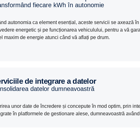
ransformând fiecare kWh în autonomie
nd autonomia ca element esențial, aceste servicii se axează în 
vedere energetic și pe funcționarea vehiculului, pentru a vă gar
el maxim de energie atunci când vă aflați pe drum.
erviciile de integrare a datelor
onsolidarea datelor dumneavoastră
rirea unor date de încredere și concepute în mod optim, prin int
egrate în platformele de gestionare alese, dumneavoastră având 