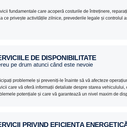
vicii fundamentale care acoperă costurile de întreținere, reparați
a ce privește activitățile zilnice, prevederile legale și controlul a
SERVICIILE DE DISPONIBILITATE
mereu pe drum atunci când este nevoie
icipați problemele și preveniți-le înainte să vă afecteze operați
vicii care vă oferă informații detaliate despre starea vehiculului,
blemele potențiale și care vă garantează un nivel maxim de dispo
SERVICII PRIVIND EFICIENȚA ENERGETIC