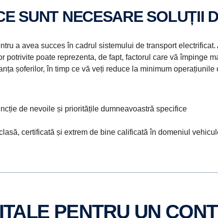
ICE SUNT NECESARE SOLUȚII 
ntru a avea succes în cadrul sistemului de transport electrificat
r potrivite poate reprezenta, de fapt, factorul care vă împinge marj
anța șoferilor, în timp ce vă veți reduce la minimum operațiunile
ncție de nevoile și prioritățile dumneavoastră specifice
lasă, certificată și extrem de bine calificată în domeniul vehicul
IGITALE PENTRU UN CON