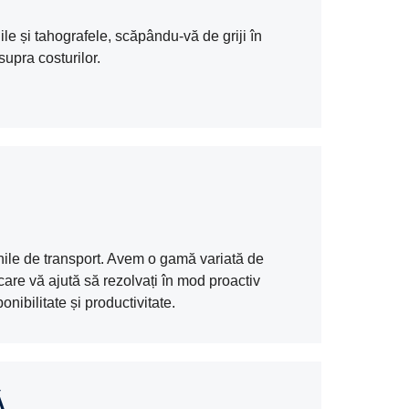
ile și tahografele, scăpându-vă de griji în
supra costurilor.
unile de transport. Avem o gamă variată de
 care vă ajută să rezolvați în mod proactiv
nibilitate și productivitate.
Ă