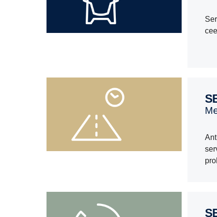
Ser
cee
Ant
ser
pro