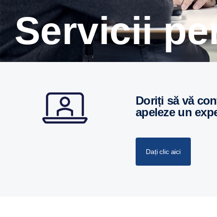
Servicii p
Doriți să vă contactăm pentru a stabili o întâlnire personală sau să vă
apeleze un exper
Dați clic aici