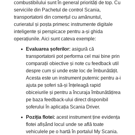
combustibilului sunt în general priorități de top. Cu
serviciile din Pachetul de control Scania,
transportatorii din comerțul cu amănuntul,
curieratul și poșta primesc instrumente digitale
inteligente și perspicace pentru a-și ghida
operațiunile. Aici sunt cateva exemple:
Evaluarea șoferilor:
asigură că
transportatorii pot performa cel mai bine prin
comparații obiective și note cu feedback util
despre cum și unde este loc de îmbunătățit.
Acesta este un instrument puternic pentru a-i
ajuta pe șoferi să-și înțeleagă rapid
obiceiurile și pentru a încuraja îmbunătățirea
pe baza feedback-ului direct disponibil
șoferului în aplicația Scania Driver.
Poziția flotei:
acest instrument ține evidența
flotei afișând locul unde se află toate
vehiculele pe o hartă în portalul My Scania.