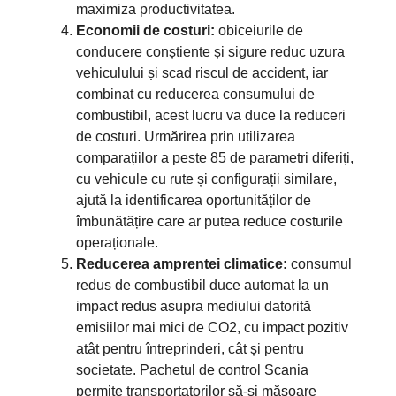
maximiza productivitatea.
Economii de costuri:
obiceiurile de
conducere conștiente și sigure reduc uzura
vehiculului și scad riscul de accident, iar
combinat cu reducerea consumului de
combustibil, acest lucru va duce la reduceri
de costuri. Urmărirea prin utilizarea
comparațiilor a peste 85 de parametri diferiți,
cu vehicule cu rute și configurații similare,
ajută la identificarea oportunităților de
îmbunătățire care ar putea reduce costurile
operaționale.
Reducerea amprentei climatice:
consumul
redus de combustibil duce automat la un
impact redus asupra mediului datorită
emisiilor mai mici de CO2, cu impact pozitiv
atât pentru întreprinderi, cât și pentru
societate. Pachetul de control Scania
permite transportatorilor să-și măsoare