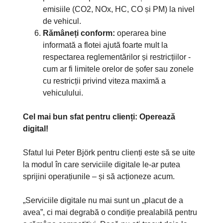
emisiile (CO2, NOx, HC, CO și PM) la nivel
de vehicul.
Rămâneți conform:
operarea bine
informată a flotei ajută foarte mult la
respectarea reglementărilor și restricțiilor -
cum ar fi limitele orelor de șofer sau zonele
cu restricții privind viteza maximă a
vehiculului.
Cel mai bun sfat pentru clienți: Operează
digital!
Sfatul lui Peter Björk pentru clienți este să se uite
la modul în care serviciile digitale le-ar putea
sprijini operațiunile – și să acționeze acum.
„Serviciile digitale nu mai sunt un „placut de a
avea”, ci mai degrabă o condiție prealabilă pentru