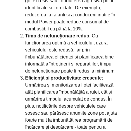
gol excesiv sau conducerea agresivă pot fi
identificate și corectate. De exemplu,
reducerea la ralanti și a conducerii inutile în
modul Power poate reduce consumul de
combustibil cu până la 10%.
Timp de nefuncționare redus:
Cu
funcționarea optimă a vehiculului, uzura
vehiculului este redusă, iar prin
îmbunătățirea eficienței și planificarea bine
informată a întreținerii și reparațiilor, timpul
de nefuncționare poate fi redus la minimum.
Eficiență și productivitate crescute:
Urmărirea și monitorizarea flotei facilitează
atât planificarea îmbunătățită a rutei, cât și
urmărirea timpului acumulat de condus. În
plus, notificările despre vehiculele care
sosesc sau părăsesc anumite zone pot ajuta
foarte mult la îmbunătățirea programării de
încărcare și descărcare - toate pentru a