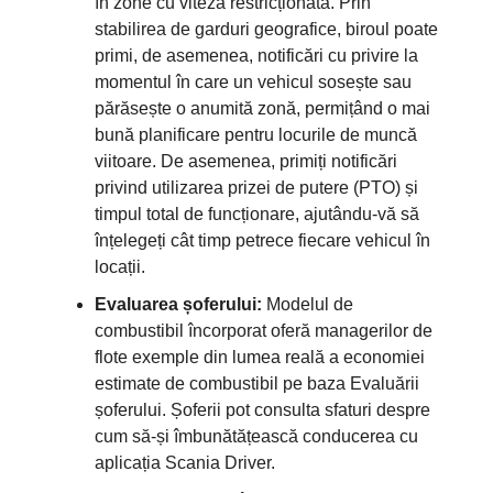
în zone cu viteză restricționată. Prin
stabilirea de garduri geografice, biroul poate
primi, de asemenea, notificări cu privire la
momentul în care un vehicul sosește sau
părăsește o anumită zonă, permițând o mai
bună planificare pentru locurile de muncă
viitoare. De asemenea, primiți notificări
privind utilizarea prizei de putere (PTO) și
timpul total de funcționare, ajutându-vă să
înțelegeți cât timp petrece fiecare vehicul în
locații.
Evaluarea șoferului:
Modelul de
combustibil încorporat oferă managerilor de
flote exemple din lumea reală a economiei
estimate de combustibil pe baza Evaluării
șoferului. Șoferii pot consulta sfaturi despre
cum să-și îmbunătățească conducerea cu
aplicația Scania Driver.