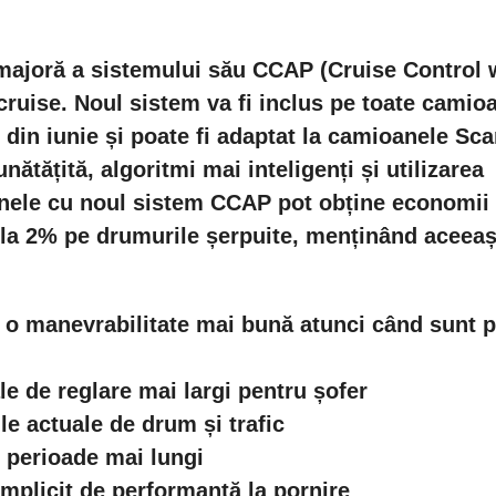
majoră a sistemului său CCAP (Cruise Control 
cruise. Noul sistem va fi inclus pe toate camio
 din iunie și poate fi adaptat la camioanele Sca
ătățită, algoritmi mai inteligenți și utilizarea
oanele cu noul sistem CCAP pot obține economii
la 2% pe drumurile șerpuite, menținând aceeaș
i o manevrabilitate mai bună atunci când sunt 
e de reglare mai largi pentru șofer
le actuale de drum și trafic
 perioade mai lungi
mplicit de performanță la pornire