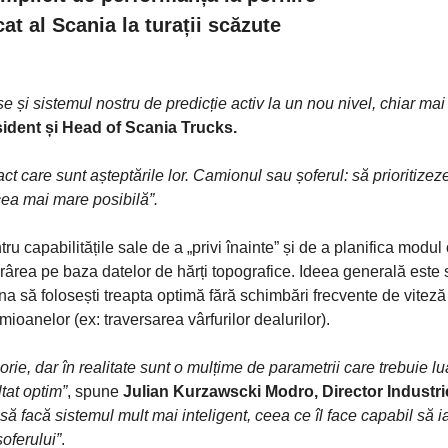
cat al Scania la turații scăzute
 și sistemul nostru de predicție activ la un nou nivel, chiar mai
sident și Head of Scania Trucks.
act care sunt așteptările lor. Camionul sau șoferul: să prioritizez
ea mai mare posibilă”.
 capabilitățile sale de a „privi înainte” și de a planifica modul
rea pe baza datelor de hărți topografice. Ideea generală este s
eauna să folosești treapta optimă fără schimbări frecvente de viteză
mioanelor (ex: traversarea vârfurilor dealurilor).
rie, dar în realitate sunt o mulțime de parametrii care trebuie lua
tat optim”
, spune
Julian Kurzawscki Modro, Director Industri
t să facă sistemul mult mai inteligent, ceea ce îl face capabil să i
șoferului”
.