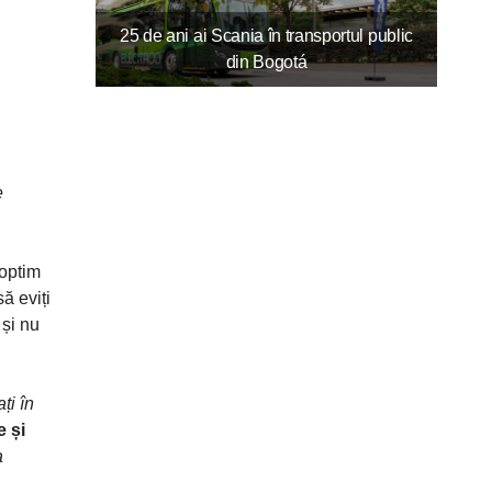
25 de ani ai Scania în transportul public
din Bogotá
e
 optim
ă eviți
 și nu
ți în
e și
a