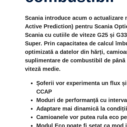
Scania introduce acum o actualizare 
Active Prediction) pentru Scania Opti
Scania cu cutiile de viteze G25 și G33
Super. Prin capacitatea de calcul îmbun
optimizată a datelor din hărți, cami
suplimentare de combustibil de până 
viteză medie.
Șoferii vor experimenta un flux ș
CCAP
Moduri de performanță cu interval
Adaptare mai dinamică la condiții
Camioanele vor putea rula eco pe
Modul Eco poate fi setat ca mod i