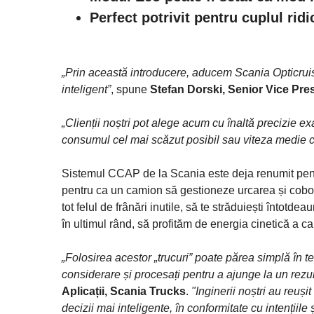
Perfect potrivit pentru cuplul ridi
„Prin această introducere, aducem Scania Opticruise
inteligent”
, spune
Stefan Dorski, Senior Vice Pre
„Clienții noștri pot alege acum cu înaltă precizie ex
consumul cel mai scăzut posibil sau viteza medie c
Sistemul CCAP de la Scania este deja renumit pentru
pentru ca un camion să gestioneze urcarea și coborâ
tot felul de frânări inutile, să te străduiești întotd
în ultimul rând, să profităm de energia cinetică a ca
„Folosirea acestor „trucuri” poate părea simplă în teo
considerare și procesați pentru a ajunge la un rezul
Aplicații, Scania Trucks
.
"Inginerii noștri au reuși
decizii mai inteligente, în conformitate cu intențiile 