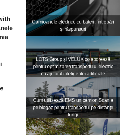
with
Camioanele electrice cu baterii: întrebări
anele
și răspunsuri
nia
LOTS Group și VELUX colaborează
i
pentru optimizarea transportului electric
cu ajutorul inteligenței artificiale
pe
Cum utilizează EMS un camion Scania
pe biogaz pentru transportul pe distanțe
lungi