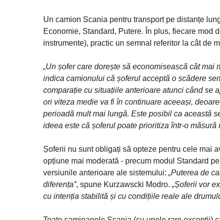
Un camion Scania pentru transport pe distanțe lung
Economie, Standard, Putere. În plus, fiecare mod de p
instrumente), practic un semnal referitor la cât de m
„Un șofer care dorește să economisească cât mai mu
indica camionului că șoferul acceptă o scădere semn
comparație cu situațiile anterioare atunci când se a
ori viteza medie va fi în continuare aceeași, deoar
perioadă mult mai lungă. Este posibil ca această seta
ideea este că șoferul poate prioritiza într-o măsură
Șoferii nu sunt obligați să opteze pentru cele mai
opțiune mai moderată - precum modul Standard pe ni
versiunile anterioare ale sistemului:
„Puterea de cal
diferența”
, spune Kurzawscki Modro.
„Șoferii vor e
cu intenția stabilită și cu condițiile reale ale drumu
Toate camioanele Scania (cu unele rare excepții) 