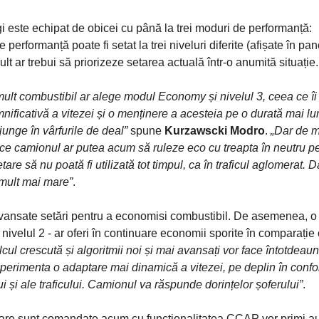
i este echipat de obicei cu până la trei moduri de performanță:
erformanță poate fi setat la trei niveluri diferite (afișate în pa
ult ar trebui să priorizeze setarea actuală într-o anumită situație.
lt combustibil ar alege modul Economy și nivelul 3, ceea ce îi
ificativă a vitezei și o menținere a acesteia pe o durată mai lu
junge în vârfurile de deal”
spune
Kurzawscki Modro
.
„Dar de m
ece camionul ar putea acum să ruleze eco cu treapta în neutru p
re să nu poată fi utilizată tot timpul, ca în traficul aglomerat. D
 mult mai mare”
.
 avansate setări pentru a economisi combustibil. De asemenea, o
velul 2 - ar oferi în continuare economii sporite în comparație
cul crescută și algoritmii noi și mai avansați vor face întotdeau
xperimenta o adaptare mai dinamică a vitezei, pe deplin în confo
lui și ale traficului. Camionul va răspunde dorințelor șoferului”
.
care sunt comandate acum cu funcționalitatea CCAP vor primi a