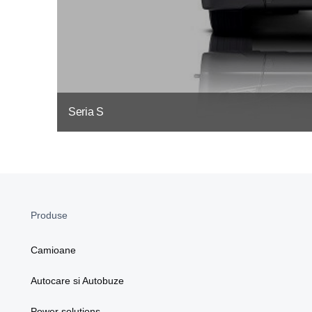
Seria S
Produse
Camioane
Autocare si Autobuze
Power solutions