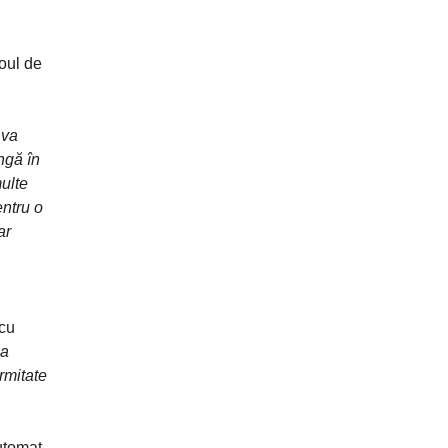
noul de
 va
ngă în
ulte
entru o
ar
 cu
na
rmitate
utomat