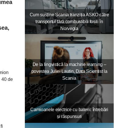
lumea
Cum susține Scania tranziția ASKO către
transportul fără combustibili fosili în
sea,
Norvegia
De la lingvistică la machine learning –
povestea Juliei Lautin, Data Scientist la
amion
Scania
e 40 de
Camioanele electrice cu baterii: întrebări
și răspunsuri
fi