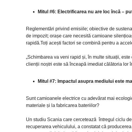
Mitul #6: Electrificarea nu are loc încă – p
Reglementări privind emisiile; obiective de sustenabil
de impozit; orașe care necesită camioane silențioas
rapidă.Toți acești factori se combină pentru a accele
„Schimbarea va veni rapid și, în multe situații, es
clienții noștri este să înceapă imediat călătoria lor î
Mitul #7: Impactul asupra mediului este m
Sunt camioanele electrice cu adevărat mai ecologice
materiale și la fabricarea bateriilor?
Un studiu Scania care cercetează întregul ciclu de v
recuperarea vehiculului, a constatat că producerea 