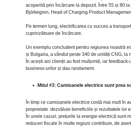
acoperită prin încărcare la depozit. Între 55 și 80 l
Björkegren, Head of Charging Product Management
Pe termen lung, electrificarea cu succes a transport
cuprinzătoare de încărcare.
Un exemplu concludent pentru regiunea noastră este
și Bulgaria, a vândut peste 340 de unități CNG, la n
În acești ani clienții au fost mulțumiți, iar feedback-
business-urilor și dau randament.
Mitul #3: Camioanele electrice sunt prea 
În timp ce camioanele electrice costă mai mult în a
proprietate dezvăluie beneficiile și rezultatele lo
În unele cazuri, prețurile la energie electrică sunt 
reduceri fiscale în multe regiuni contribuie, de aseme