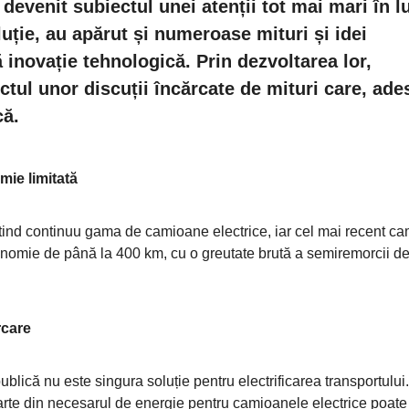
u devenit subiectul unei atenții tot mai mari în 
uție, au apărut și numeroase mituri și idei
inovație tehnologică. Prin dezvoltarea lor,
tul unor discuții încărcate de mituri care, ade
că.
mie limitată
xtind continuu gama de camioane electrice, iar cel mai recent c
tonomie de până la 400 km, cu o greutate brută a semiremorcii d
rcare
lică nu este singura soluție pentru electrificarea transportului.
rte din necesarul de energie pentru camioanele electrice poate 