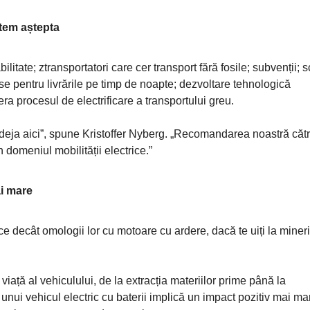
utem aștepta
itate; ztransportatori care cer transport fără fosile; subvenții; s
e pentru livrările pe timp de noapte; dezvoltare tehnologică
ra procesul de electrificare a transportului greu.
te deja aici”, spune Kristoffer Nyberg. „Recomandarea noastră căt
n domeniul mobilității electrice.”
ai mare
 decât omologii lor cu motoare cu ardere, dacă te uiți la mineri
iață al vehiculului, de la extracția materiilor prime până la
unui vehicul electric cu baterii implică un impact pozitiv mai ma