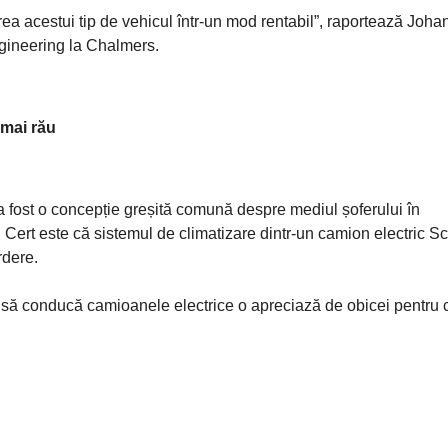
rea acestui tip de vehicul într-un mod rentabil”, raportează Joh
ngineering la Chalmers.
 mai rău
 a fost o concepție greșită comună despre mediul șoferului în
Cert este că sistemul de climatizare dintr-un camion electric S
rdere.
ut să conducă camioanele electrice o apreciază de obicei pentru 