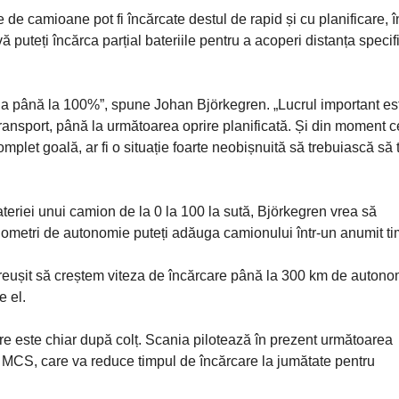
e de camioane pot fi încărcate destul de rapid și cu planificare, î
 puteți încărca parțial bateriile pentru a acoperi distanța specif
auna până la 100%”, spune Johan Björkegren. „Lucrul important es
 transport, până la următoarea oprire planificată. Și din moment c
omplet goală, ar fi o situație foarte neobișnuită să trebuiască să 
teriei unui camion de la 0 la 100 la sută, Björkegren vrea să
lometri de autonomie puteți adăuga camionului într-un anumit ti
reușit să creștem viteza de încărcare până la 300 km de autono
e el.
re este chiar după colț. Scania pilotează în prezent următoarea
 MCS, care va reduce timpul de încărcare la jumătate pentru