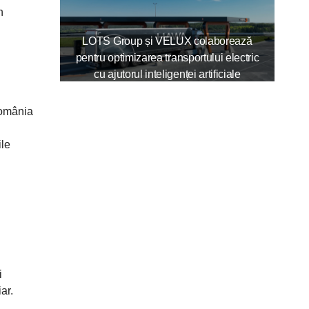
n
LOTS Group și VELUX colaborează
pentru optimizarea transportului electric
cu ajutorul inteligenței artificiale
România
ile
i
ar.