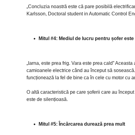
„Concluzia noastră este că pare posibilă electrifica
Karlsson, Doctoral student in Automatic Control E
Mitul #4: Mediul de lucru pentru șofer este
„Iarna, este prea frig. Vara este prea cald” Aceasta
camioanele electrice când au început să sosească. 
funcționează la fel de bine ca în cele cu motor cu a
O altă caracteristică pe care șoferii care au încep
este de silențioasă.
Mitul #5: Încărcarea durează prea mult