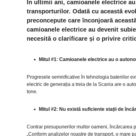
În ultimii ani, camioanele electrice a
transporturilor. Odată cu această evol
preconcepute care înconjoară această 
camioanele electrice au devenit subiec
necesită o clarificare și o privire criti
Mitul #1: Camioanele electrice au o autono
Progresele semnificative în tehnologia bateriilor e
electric de generația a treia de la Scania are o au
tone.
Mitul #2: Nu există suficiente stații de încă
Contrar presupunerilor multor oameni, încărcarea pub
„Conform analizelor noastre de transport, o mare pa