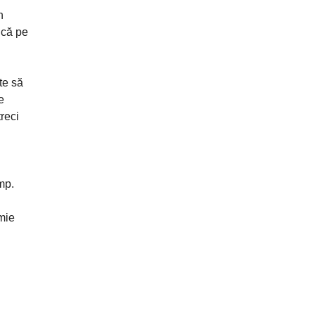
n
ică pe
te să
e
treci
mp.
mie