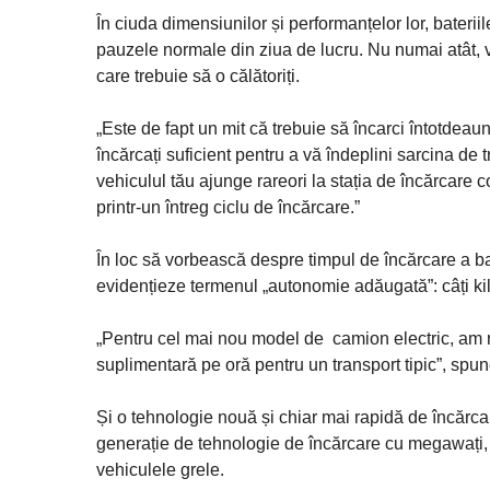
În ciuda dimensiunilor și performanțelor lor, bateriil
pauzele normale din ziua de lucru. Nu numai atât, vă
care trebuie să o călătoriți.
„Este de fapt un mit că trebuie să încarci întotde
încărcați suficient pentru a vă îndeplini sarcina de
vehiculul tău ajunge rareori la stația de încărcare c
printr-un întreg ciclu de încărcare.”
În loc să vorbească despre timpul de încărcare a ba
evidențieze termenul „autonomie adăugată”: câți ki
„Pentru cel mai nou model de camion electric, am 
suplimentară pe oră pentru un transport tipic”, spun
Și o tehnologie nouă și chiar mai rapidă de încărca
generație de tehnologie de încărcare cu megawați,
vehiculele grele.