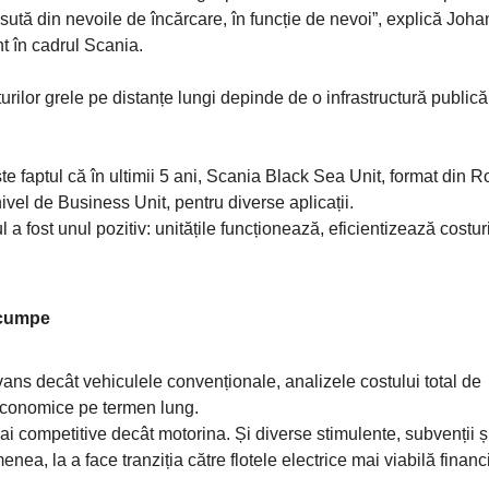
a sută din nevoile de încărcare, în funcție de nevoi”, explică Joha
 în cadrul Scania.
urilor grele pe distanțe lungi depinde de o infrastructură publică
 faptul că în ultimii 5 ani, Scania Black Sea Unit, format din 
ivel de Business Unit, pentru diverse aplicații.
ul a fost unul pozitiv: unitățile funcționează, eficientizează costur
scumpe
vans decât vehiculele convenționale, analizele costului total de
r economice pe termen lung.
mai competitive decât motorina. Și diverse stimulente, subvenții ș
nea, la a face tranziția către flotele electrice mai viabilă financi