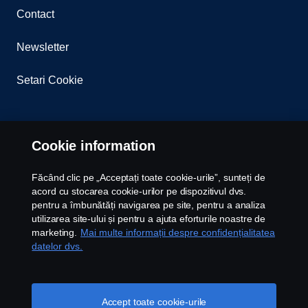
Contact
Newsletter
Setari Cookie
Cookie information
Făcând clic pe „Acceptați toate cookie-urile”, sunteți de
acord cu stocarea cookie-urilor pe dispozitivul dvs.
© Copyright Scania 2026 All rights reserved. Scania
pentru a îmbunătăți navigarea pe site, pentru a analiza
CV AB (publ), SE-151 87 Södertälje, Sweden, Tel:
utilizarea site-ului și pentru a ajuta eforturile noastre de
+40213159142 Fax: +40213159140
marketing.
Mai multe informații despre confidențialitatea
datelor dvs.
Accept toate cookie-urile