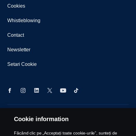
Cookies
Whistleblowing
Contact
Newsletter
Setari Cookie
© Copyright Scania 2026 All rights reserved. Scania
Cookie information
CV AB (publ), SE-151 87 Södertälje, Sweden, Tel:
+40213159142 Fax: +40213159140
Făcând clic pe „Acceptați toate cookie-urile”, sunteți de