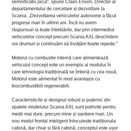
semnificativ jocul”, spune Claes Erixon, Director al
departamentului de cercetare și dezvoltare la
Scania. „Dezvoltarea vehiculelor autonome a făcut
progrese mari în ultimii ani. Încă nu avem
răspunsuri la toate întrebările, dar prin intermediul
vehiculelor concept precum Scania AXL deschidem
noi drumuri și continuăm să învățăm foarte repede.”
Motorul cu combustie internă care alimentează
vehiculul concept este un exemplu al modului în
care tehnologia tradițională se îmbină cu cea nouă.
Motorul este alimentat în mod avantajos cu
biocombustibili regenerabili.
Caracteristicile și designul robust și puternic din
spatele modelului Scania AXL sunt potrivite pentru
medii mai dure, precum mine și șantiere mari. Un
nou modul frontal inteligent înlocuiește tradiționala
cabină, dar chiar și fără cabină, conceptul este ușor