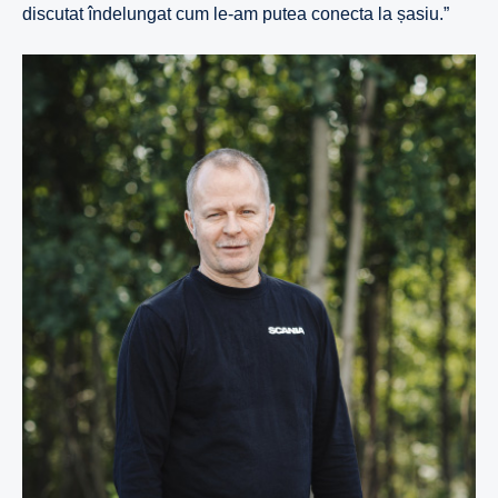
discutat îndelungat cum le-am putea conecta la șasiu.”