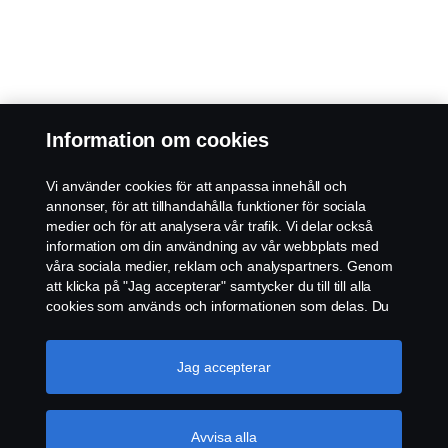
Information om cookies
Vi använder cookies för att anpassa innehåll och
annonser, för att tillhandahålla funktioner för sociala
medier och för att analysera vår trafik. Vi delar också
information om din användning av vår webbplats med
våra sociala medier, reklam och analyspartners. Genom
att klicka på "Jag accepterar" samtycker du till till alla
cookies som används och informationen som delas. Du
kan också hantera dina cookies genom att klicka på
"Cookie-inställningar" och välja de kategorier du vill
acceptera. För en mer detaljerad förklaring av hur vi
Jag accepterar
använder cookies, besök vår sida om cookies, som du
kan hitta genom att klicka på länken under den här
texten.
Mer information om ditt dataskydd
Avvisa alla