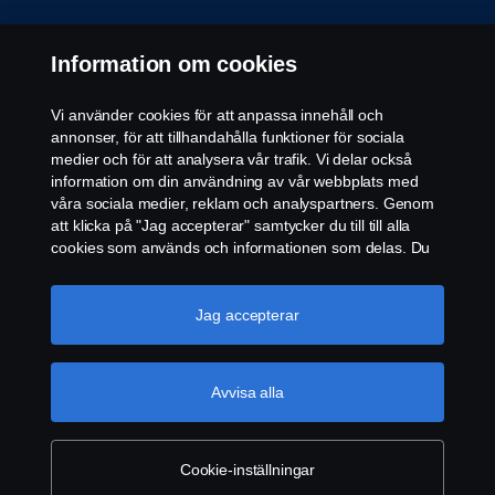
Information om cookies
Vi använder cookies för att anpassa innehåll och
annonser, för att tillhandahålla funktioner för sociala
© Copyright Scania 2026 All rights reserved. Scania
medier och för att analysera vår trafik. Vi delar också
CV AB (publ), SE-572 36 Oskarshamn, Sweden,
information om din användning av vår webbplats med
Tel: +46-491 76 50 00
våra sociala medier, reklam och analyspartners. Genom
att klicka på "Jag accepterar" samtycker du till till alla
cookies som används och informationen som delas. Du
kan också hantera dina cookies genom att klicka på
"Cookie-inställningar" och välja de kategorier du vill
acceptera. För en mer detaljerad förklaring av hur vi
Jag accepterar
använder cookies, besök vår sida om cookies, som du
kan hitta genom att klicka på länken under den här
texten.
Mer information om ditt dataskydd
Avvisa alla
Cookie-inställningar