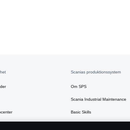
het
Scanias produktionssystem
äder
Om SPS
Scania Industrial Maintenance
ocenter
Basic Skills
ocesser
Tekniskt Center