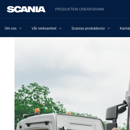
PRODUKTION OSKARSHAMN
Om oss
Vår verksamhet
Scanias produktionssystem
Karriä