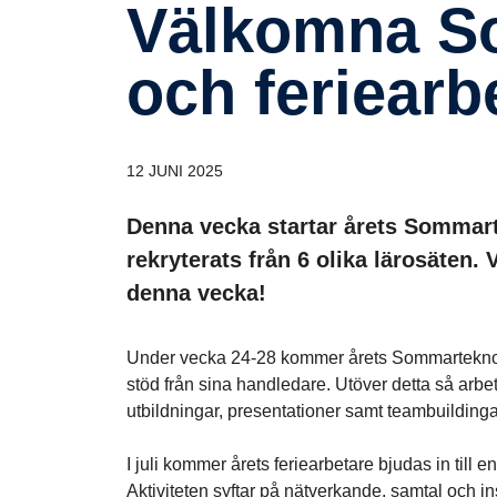
Välkomna Sommar­tek­no­loger
och ferie­ar­b
12 JUNI 2025
Denna vecka startar årets Sommar
rekryterats från 6 olika lärosäten.
denna vecka!
Under vecka 24-28 kommer årets Sommarteknol
stöd från sina handledare. Utöver detta så arb
utbildningar, presentationer samt teambuildingak
I juli kommer årets feriearbetare bjudas in til
Aktiviteten syftar på nätverkande, samtal och in