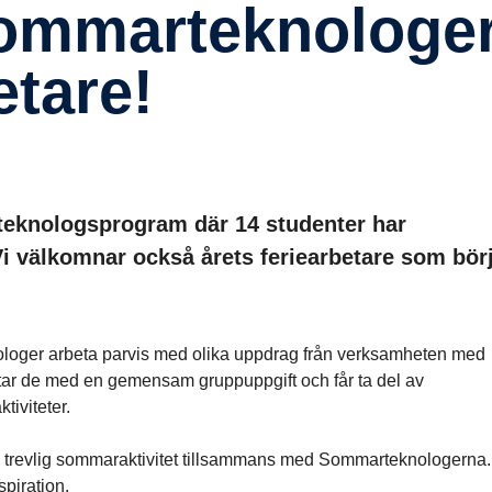
e­tare!
teknologsprogram där 14 studenter har
 Vi välkomnar också årets feriearbetare som bör
oger arbeta parvis med olika uppdrag från verksamheten med
etar de med en gemensam gruppuppgift och får ta del av
tiviteter.
l en trevlig sommaraktivitet tillsammans med Sommarteknologerna.
spiration.