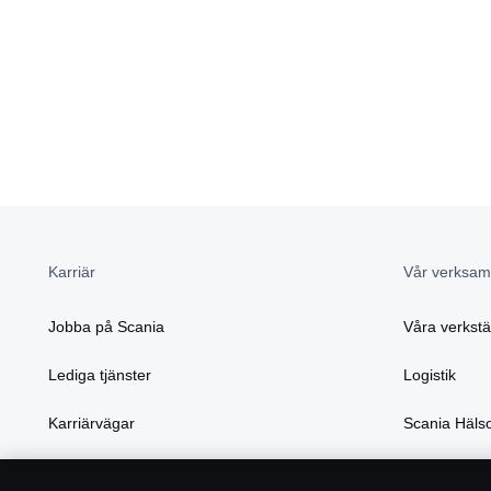
Karriär
Vår verksam
Jobba på Scania
Våra verkst
Lediga tjänster
Logistik
Karriärvägar
Scania Häls
Studenter
Våra stödpr