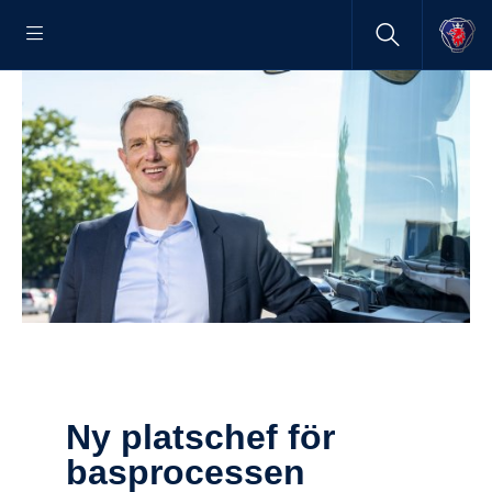
Ny plats­chef för
baspro­cessen