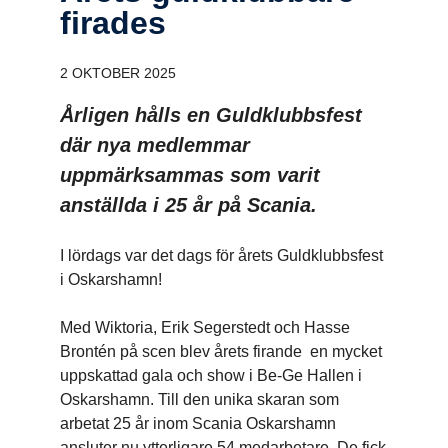
firades
2 OKTOBER 2025
Årligen hålls en Guldklubbsfest
där nya medlemmar
uppmärksammas som varit
anställda i 25 år på Scania.
I lördags var det dags för årets Guldklubbsfest
i Oskarshamn!
Med Wiktoria, Erik Segerstedt och Hasse
Brontén på scen blev årets firande en mycket
uppskattad gala och show i Be-Ge Hallen i
Oskarshamn. Till den unika skaran som
arbetat 25 år inom Scania Oskarshamn
ansluter nu ytterligare 54 medarbetare. De fick