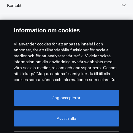
Kontakt
Information om cookies
Vi använder cookies för att anpassa innehåll och
annonser, för att tillhandahålla funktioner för sociala
medier och för att analysera vår trafik. Vi delar också
information om din användning av vår webbplats med
Regler
våra sociala medier, reklam och analyspartners. Genom
att klicka på "Jag accepterar" samtycker du till till alla
Integritetspolicy
cookies som används och informationen som delas. Du
kan också hantera dina cookies genom att klicka på
"Cookie-inställningar" och välja de kategorier du vill
Kontakta oss
acceptera. För en mer detaljerad förklaring av hur vi
Jag accepterar
använder cookies, besök vår sida om cookies, som du
Visselblåsning
kan hitta genom att klicka på länken under den här
texten.
Mer information om ditt dataskydd
Avvisa alla
Cookie policy