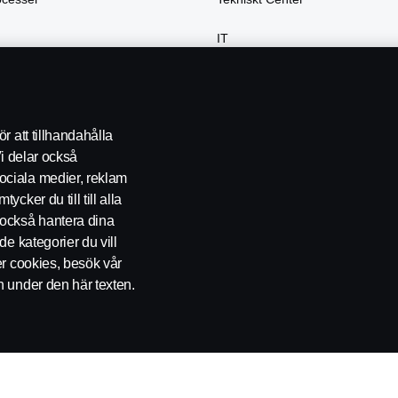
IT
var
r att tillhandahålla
Vi delar också
ociala medier, reklam
cker du till till alla
också hantera dina
de kategorier du vill
er cookies, besök vår
okie policy
Inställningar för cookies
n under den här texten.
), SE-572 36 Oskarshamn, Sweden, Tel: +46-491 76 50 00