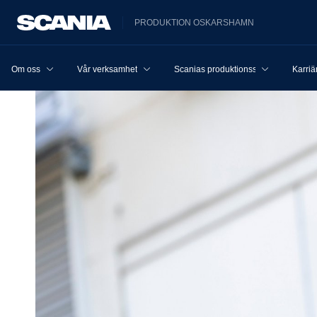
PRODUKTION OSKARSHAMN
Om oss
Vår verksamhet
Scanias produktionssystem
Karriä