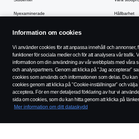
Nyexaminerade
Hållbarhet
Att leva & bo i Oskarshamn
Samhällsans
Information om cookies
Vi använder cookies för att anpassa innehåll och annonser, fö
funktioner för sociala medier och för att analysera vår trafik. 
information om din användning av vår webbplats med våra s
och analyspartners. Genom att klicka på "Jag accepterar" samty
cookies som används och informationen som delas. Du kan 
cookies genom att klicka på "Cookie-inställningar" och välja 
acceptera. För en mer detaljerad förklaring av hur vi använd
Regler
Integritetspolicy
Kontakta oss
Visselblåsning
Co
sida om cookies, som du kan hitta genom att klicka på länke
Mer information om ditt dataskydd
© Copyright Scania 2026 All rights reserved. Scania CV AB (publ