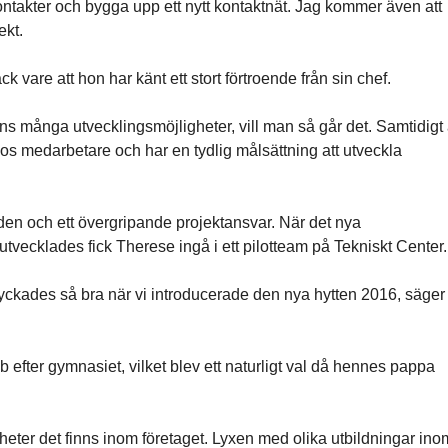
ontakter och bygga upp ett nytt kontaktnät. Jag kommer även att
ekt.
 vare att hon har känt ett stort förtroende från sin chef.
nns många utvecklingsmöjligheter, vill man så går det. Samtidigt 
hos medarbetare och har en tydlig målsättning att utveckla
åden och ett övergripande projektansvar. När det nya
vecklades fick Therese ingå i ett pilotteam på Tekniskt Center.
lyckades så bra när vi introducerade den nya hytten 2016, säger
 efter gymnasiet, vilket blev ett naturligt val då hennes pappa
gheter det finns inom företaget. Lyxen med olika utbildningar ino