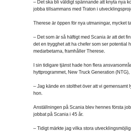
– Det ska bli väldigt spännande att knyta nya k
jobba tillsammans med Traton i utvecklingsproj
Therese är öppen för nya utmaningar, mycket tack
– Det som är så häftigt med Scania är att det fi
det en trygghet att ha chefer som ser potential 
medarbetarna, framhåller Therese.
I sin tidigare tjänst hade hon flera ansvarsomr
hyttprogrammet, New Truck Generation (NTG), ut
– Jag kände en stolthet över att vi gemensamt 
hon.
Anställningen på Scania blev hennes första jobb
jobbat på Scania i 45 år.
– Tidigt märkte jag vilka stora utvecklingsmöjli