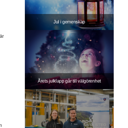
Jul i gemenskap
är
Årets julklapp går till välgörenhet
m