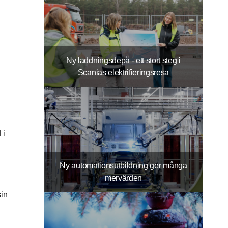
Ny laddningsdepå - ett stort steg i
Scanias elektrifieringsresa
 i
Ny automationsutbildning ger många
mervärden
in