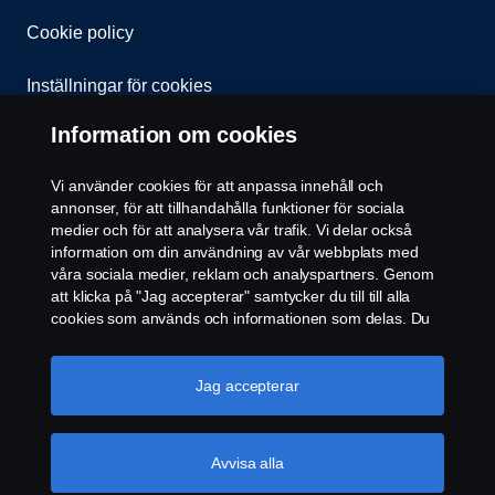
Cookie policy
Inställningar för cookies
Information om cookies
Vi använder cookies för att anpassa innehåll och
annonser, för att tillhandahålla funktioner för sociala
medier och för att analysera vår trafik. Vi delar också
information om din användning av vår webbplats med
© Copyright Scania 2026 All rights reserved. Scania
våra sociala medier, reklam och analyspartners. Genom
CV AB (publ), SE-572 36 Oskarshamn, Sweden,
att klicka på "Jag accepterar" samtycker du till till alla
Tel: +46-491 76 50 00
cookies som används och informationen som delas. Du
kan också hantera dina cookies genom att klicka på
"Cookie-inställningar" och välja de kategorier du vill
acceptera. För en mer detaljerad förklaring av hur vi
Jag accepterar
använder cookies, besök vår sida om cookies, som du
kan hitta genom att klicka på länken under den här
texten.
Mer information om ditt dataskydd
Avvisa alla