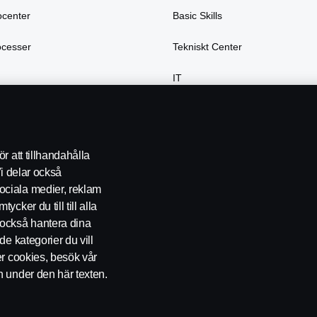
ocenter
Basic Skills
ocesser
Tekniskt Center
IT
var
r att tillhandahålla
Vi delar också
ociala medier, reklam
cker du till till alla
också hantera dina
de kategorier du vill
er cookies, besök vår
okie policy
Inställningar för cookies
n under den här texten.