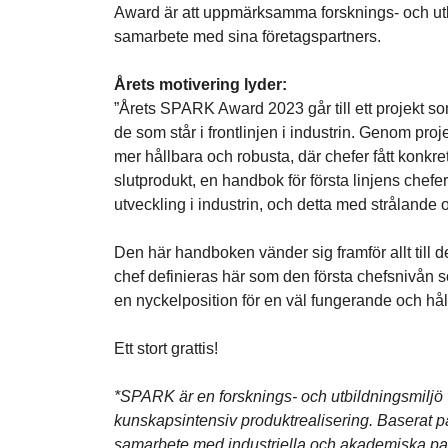
Award är att uppmärksamma forsknings- och utb
samarbete med sina företagspartners.
Årets motivering lyder:
”Årets SPARK Award 2023 går till ett projekt som 
de som står i frontlinjen i industrin. Genom pro
mer hållbara och robusta, där chefer fått konkreta
slutprodukt, en handbok för första linjens chefer
utveckling i industrin, och detta med strålande
Den här handboken vänder sig framför allt till de
chef definieras här som den första chefsnivån 
en nyckelposition för en väl fungerande och hål
Ett stort grattis!
*SPARK är en forsknings- och utbildningsmiljö
kunskapsintensiv produktrealisering. Baserat 
samarbete med industriella och akademiska par