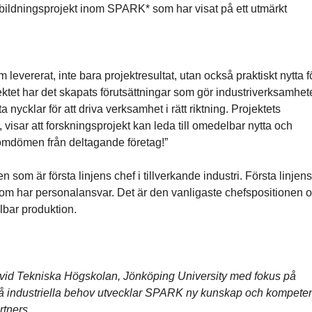
ildningsprojekt inom SPARK* som har visat på ett utmärkt
levererat, inte bara projektresultat, utan också praktiskt nytta f
jektet har det skapats förutsättningar som gör industriverksamhet
 nycklar för att driva verksamhet i rätt riktning. Projektets
, visar att forskningsprojekt kan leda till omedelbar nytta och
 omdömen från deltagande företag!”
n som är första linjens chef i tillverkande industri. Första linjens
som har personalansvar. Det är den vanligaste chefspositionen 
lbar produktion.
 vid Tekniska Högskolan, Jönköping University med fokus på
på industriella behov utvecklar SPARK ny kunskap och kompeten
tners.