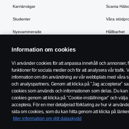
Karriärvägar
Scania Häls
Studenter
Våra stödpr
Nyexaminerade
Hållbarhet
Att leva & bo i Oskarshamn
Samhällsans
Information om cookies
Vi använder cookies för att anpassa innehåll och annonser, fö
funktioner för sociala medier och för att analysera vår trafik. 
information om din användning av vår webbplats med våra s
och analyspartners. Genom att klicka på "Jag accepterar" samty
cookies som används och informationen som delas. Du kan 
cookies genom att klicka på "Cookie-inställningar" och välja 
acceptera. För en mer detaljerad förklaring av hur vi använd
Regler
Integritetspolicy
Kontakta oss
Visselblåsning
Co
sida om cookies, som du kan hitta genom att klicka på länke
Mer information om ditt dataskydd