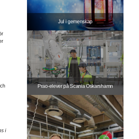
Jul i gemenskap
ör
er
och
Prao-elever på Scania Oskarshamn
s i