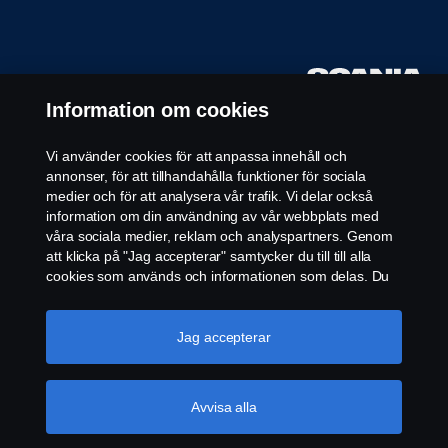
Information om cookies
Vi använder cookies för att anpassa innehåll och
annonser, för att tillhandahålla funktioner för sociala
medier och för att analysera vår trafik. Vi delar också
information om din användning av vår webbplats med
våra sociala medier, reklam och analyspartners. Genom
att klicka på "Jag accepterar" samtycker du till till alla
cookies som används och informationen som delas. Du
kan också hantera dina cookies genom att klicka på
"Cookie-inställningar" och välja de kategorier du vill
acceptera. För en mer detaljerad förklaring av hur vi
Jag accepterar
använder cookies, besök vår sida om cookies, som du
kan hitta genom att klicka på länken under den här
texten.
Mer information om ditt dataskydd
Avvisa alla