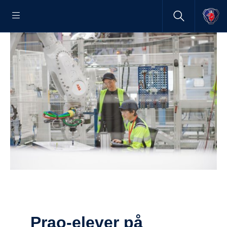
Prao-​elever på