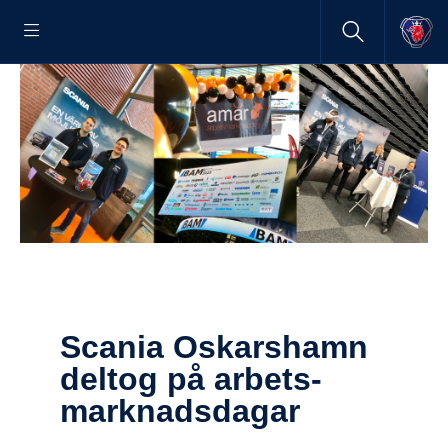
Scania Oskars­hamn
deltog på arbets­
mark­nads­dagar