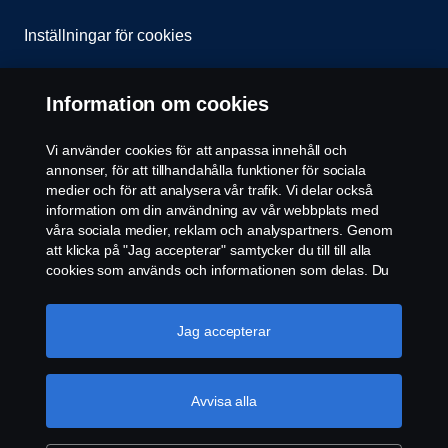
Inställningar för cookies
Information om cookies
Vi använder cookies för att anpassa innehåll och
annonser, för att tillhandahålla funktioner för sociala
medier och för att analysera vår trafik. Vi delar också
© Copyright Scania 2026 All rights reserved. Scania
information om din användning av vår webbplats med
CV AB (publ), SE-572 36 Oskarshamn, Sweden,
våra sociala medier, reklam och analyspartners. Genom
Tel: +46-491 76 50 00
att klicka på "Jag accepterar" samtycker du till till alla
cookies som används och informationen som delas. Du
kan också hantera dina cookies genom att klicka på
"Cookie-inställningar" och välja de kategorier du vill
acceptera. För en mer detaljerad förklaring av hur vi
Jag accepterar
använder cookies, besök vår sida om cookies, som du
kan hitta genom att klicka på länken under den här
texten.
Mer information om ditt dataskydd
Avvisa alla