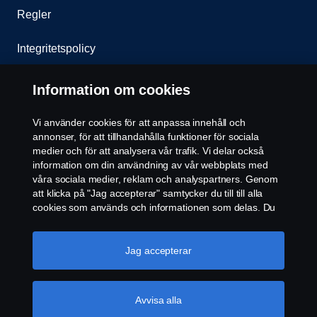
Regler
Integritetspolicy
Kontakta oss
Information om cookies
Visselblåsning
Vi använder cookies för att anpassa innehåll och
annonser, för att tillhandahålla funktioner för sociala
Cookie policy
medier och för att analysera vår trafik. Vi delar också
information om din användning av vår webbplats med
våra sociala medier, reklam och analyspartners. Genom
Inställningar för cookies
att klicka på "Jag accepterar" samtycker du till till alla
cookies som används och informationen som delas. Du
kan också hantera dina cookies genom att klicka på
"Cookie-inställningar" och välja de kategorier du vill
acceptera. För en mer detaljerad förklaring av hur vi
Jag accepterar
använder cookies, besök vår sida om cookies, som du
kan hitta genom att klicka på länken under den här
texten.
Mer information om ditt dataskydd
Avvisa alla
© Copyright Scania 2026 All rights reserved. Scania