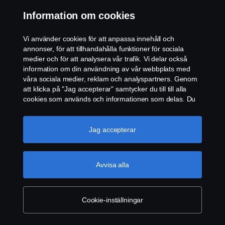
Kontakta oss
Information om cookies
Visselblåsning
Vi använder cookies för att anpassa innehåll och
annonser, för att tillhandahålla funktioner för sociala
Cookie policy
medier och för att analysera vår trafik. Vi delar också
information om din användning av vår webbplats med
våra sociala medier, reklam och analyspartners. Genom
Inställningar för cookies
att klicka på "Jag accepterar" samtycker du till till alla
cookies som används och informationen som delas. Du
kan också hantera dina cookies genom att klicka på
"Cookie-inställningar" och välja de kategorier du vill
acceptera. För en mer detaljerad förklaring av hur vi
Jag accepterar
använder cookies, besök vår sida om cookies, som du
kan hitta genom att klicka på länken under den här
texten.
Mer information om ditt dataskydd
Avvisa alla
© Copyright Scania 2026 All rights reserved. Scania
CV AB (publ), SE-572 36 Oskarshamn, Sweden,
Tel: +46-491 76 50 00
Cookie-inställningar