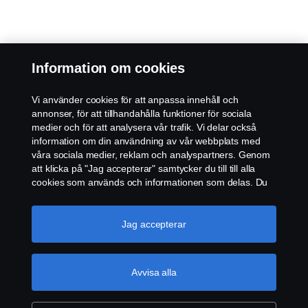
Information om cookies
Vi använder cookies för att anpassa innehåll och
annonser, för att tillhandahålla funktioner för sociala
medier och för att analysera vår trafik. Vi delar också
information om din användning av vår webbplats med
våra sociala medier, reklam och analyspartners. Genom
att klicka på "Jag accepterar" samtycker du till till alla
cookies som används och informationen som delas. Du
kan också hantera dina cookies genom att klicka på
"Cookie-inställningar" och välja de kategorier du vill
acceptera. För en mer detaljerad förklaring av hur vi
Jag accepterar
använder cookies, besök vår sida om cookies, som du
kan hitta genom att klicka på länken under den här
texten.
Mer information om ditt dataskydd
Avvisa alla