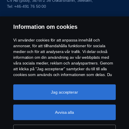
CV AB (publ), SE-572 36 Oskarshamn, Sweden,
Tel: +46-491 76 50 00
Information om cookies
Vi använder cookies för att anpassa innehåll och
annonser, för att tillhandahålla funktioner för sociala
medier och för att analysera vår trafik. Vi delar också
information om din användning av vår webbplats med
våra sociala medier, reklam och analyspartners. Genom
att klicka på "Jag accepterar" samtycker du till till alla
cookies som används och informationen som delas. Du
kan också hantera dina cookies genom att klicka på
"Cookie-inställningar" och välja de kategorier du vill
acceptera. För en mer detaljerad förklaring av hur vi
Jag accepterar
använder cookies, besök vår sida om cookies, som du
kan hitta genom att klicka på länken under den här
texten.
Mer information om ditt dataskydd
Avvisa alla