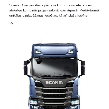
Scania G sērijas klāsts piedāvā komforta un elegances
atšķirīgu kombināciju gan salonā, gan ārpusē. Piedāvājumā
unikālas uzglabāšanas iespējas, kā arī plaša kabīne.