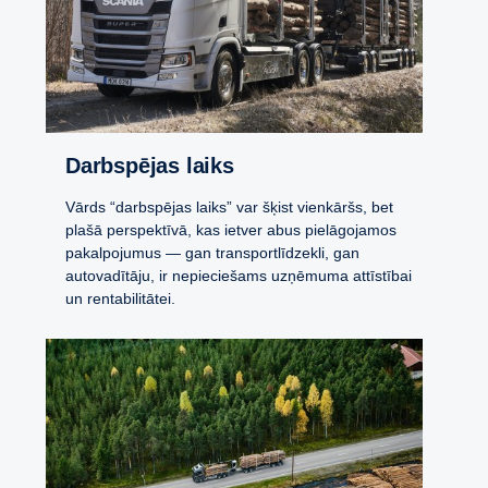
Darbspējas laiks
Vārds “darbspējas laiks” var šķist vienkāršs, bet
plašā perspektīvā, kas ietver abus pielāgojamos
pakalpojumus — gan transportlīdzekli, gan
autovadītāju, ir nepieciešams uzņēmuma attīstībai
un rentabilitātei.