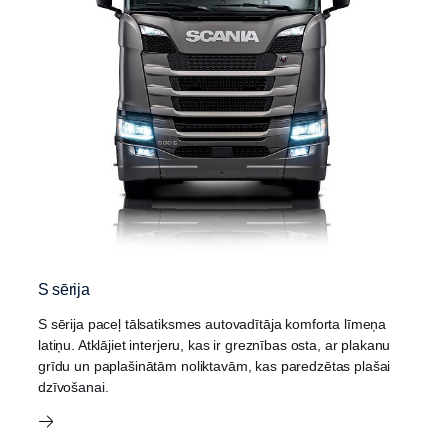
S sērija
S sērija paceļ tālsatiksmes autovadītāja komforta līmeņa
latiņu. Atklājiet interjeru, kas ir greznības osta, ar plakanu
grīdu un paplašinātām noliktavām, kas paredzētas plašai
dzīvošanai.