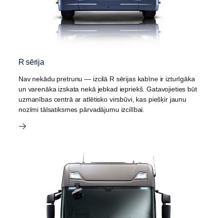
R sērija
Nav nekādu pretrunu — izcilā R sērijas kabīne ir izturīgāka
un varenāka izskata nekā jebkad iepriekš. Gatavojieties būt
uzmanības centrā ar atlētisko virsbūvi, kas piešķir jaunu
nozīmi tālsatiksmes pārvadājumu izcilībai.