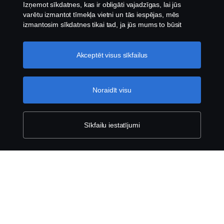
Izņemot sīkdatnes, kas ir obligāti vajadzīgas, lai jūs
varētu izmantot tīmekļa vietni un tās iespējas, mēs
izmantosim sīkdatnes tikai tad, ja jūs mums to būsit
atļāvis.
Sīkdatņu iestatījumi
Akceptēt visus sīkfailus
Saistību atruna
Privātuma politika
Noraidīt visu
Sazinies ar mums
Sīkfailu iestatījumi
Trauksmes celšana
Sīkfailu politika
Sīkdatņu iestatījumi