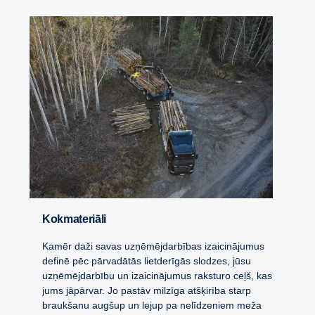
Kokmateriāli
Kamēr daži savas uzņēmējdarbības izaicinājumus
definē pēc pārvadātās lietderīgās slodzes, jūsu
uzņēmējdarbību un izaicinājumus raksturo ceļš, kas
jums jāpārvar. Jo pastāv milzīga atšķirība starp
braukšanu augšup un lejup pa nelīdzeniem meža