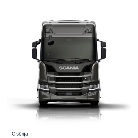
G sērija