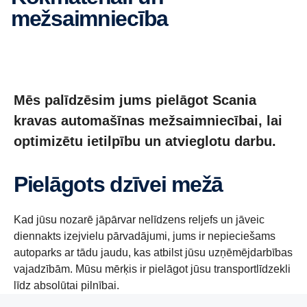
mežsaimniecība
Mēs palīdzēsim jums pielāgot Scania
kravas automašīnas mežsaimniecībai, lai
optimizētu ietilpību un atvieglotu darbu.
Pielāgots dzīvei mežā
Kad jūsu nozarē jāpārvar nelīdzens reljefs un jāveic
diennakts izejvielu pārvadājumi, jums ir nepieciešams
autoparks ar tādu jaudu, kas atbilst jūsu uzņēmējdarbības
vajadzībām. Mūsu mērķis ir pielāgot jūsu transportlīdzekli
līdz absolūtai pilnībai.