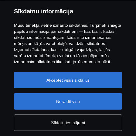
Pakalpojumi
Sīkdatņu informācija
Par Scania
Mūsu tīmekļa vietne izmanto sīkdatnes. Turpmāk sniegta
papildu informācija par sīkdatnēm — kas tās ir, kādas
sīkdatnes mēs izmantojam, kāds ir to izmantošanas
mērķis un kā jūs varat bloķēt vai dzēst sīkdatnes.
Izņemot sīkdatnes, kas ir obligāti vajadzīgas, lai jūs
varētu izmantot tīmekļa vietni un tās iespējas, mēs
izmantosim sīkdatnes tikai tad, ja jūs mums to būsit
atļāvis.
Sīkdatņu iestatījumi
Akceptēt visus sīkfailus
Saistību atruna
Privātuma politika
Noraidīt visu
Sazinies ar mums
Sīkfailu iestatījumi
Trauksmes celšana