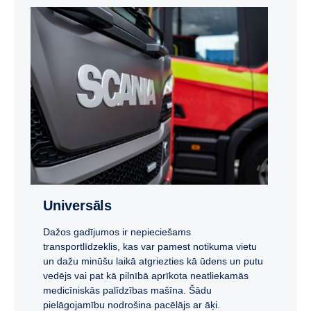
Universāls
Dažos gadījumos ir nepieciešams
transportlīdzeklis, kas var pamest notikuma vietu
un dažu minūšu laikā atgriezties kā ūdens un putu
vedējs vai pat kā pilnībā aprīkota neatliekamās
medicīniskās palīdzības mašīna. Šādu
pielāgojamību nodrošina pacēlājs ar āķi.