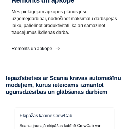
Remonts un apkope
Mēs pielāgojam apkopes plānus jūsu
uzņēmējdarbībai, nodrošinot maksimālu darbspējas
laiku, palielinot produktivitāti, kā arī samazinot
traucējumus ikdienas darbā.
Remonts un apkope
Iepazīstieties ar Scania kravas automašīnu
modeļiem, kurus ieteicams izmantot
ugunsdzēsības un glābšanas darbiem
Ekipāžas kabīne CrewCab
P
Scania jaunajā ekipāžas kabīnē CrewCab var
S