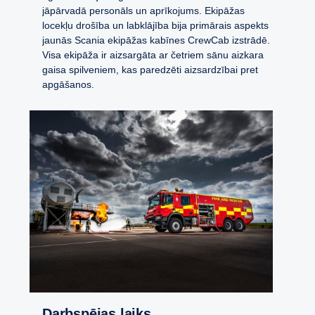
jāpārvadā personāls un aprīkojums. Ekipāžas
locekļu drošība un labklājība bija primārais aspekts
jaunās Scania ekipāžas kabīnes CrewCab izstrādē.
Visa ekipāža ir aizsargāta ar četriem sānu aizkara
gaisa spilveniem, kas paredzēti aizsardzībai pret
apgāšanos.
Darbspējas laiks