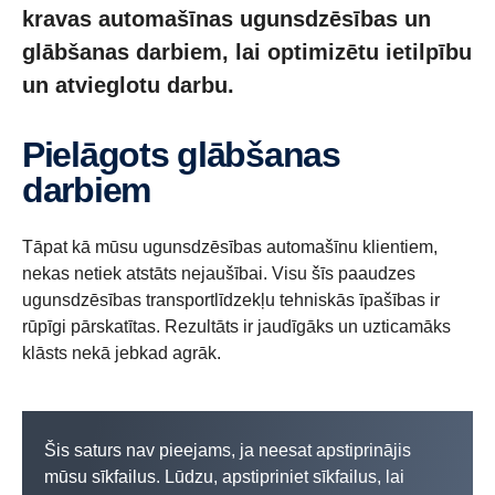
kravas automašīnas ugunsdzēsības un
glābšanas darbiem, lai optimizētu ietilpību
un atvieglotu darbu.
Pielāgots glābšanas
darbiem
Tāpat kā mūsu ugunsdzēsības automašīnu klientiem,
nekas netiek atstāts nejaušībai. Visu šīs paaudzes
ugunsdzēsības transportlīdzekļu tehniskās īpašības ir
rūpīgi pārskatītas. Rezultāts ir jaudīgāks un uzticamāks
klāsts nekā jebkad agrāk.
Šis saturs nav pieejams, ja neesat apstiprinājis
mūsu sīkfailus. Lūdzu, apstipriniet sīkfailus, lai