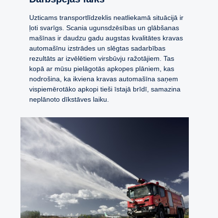
Uzticams transportlīdzeklis neatliekamā situācijā ir
ļoti svarīgs. Scania ugunsdzēsības un glābšanas
mašīnas ir daudzu gadu augstas kvalitātes kravas
automašīnu izstrādes un slēgtas sadarbības
rezultāts ar izvēlētiem virsbūvju ražotājiem. Tas
kopā ar mūsu pielāgotās apkopes plāniem, kas
nodrošina, ka ikviena kravas automašīna saņem
vispiemērotāko apkopi tieši īstajā brīdī, samazina
neplānoto dīkstāves laiku.