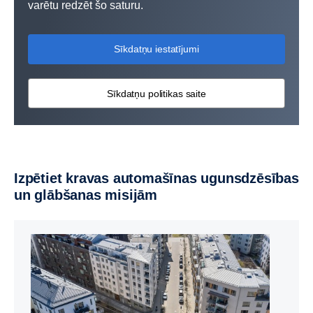
varētu redzēt šo saturu.
Sīkdatņu iestatījumi
Sīkdatņu politikas saite
Izpētiet kravas automašīnas ugunsdzēsības
un glābšanas misijām