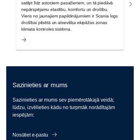
satilpt līdz astoņiem pasažieriem, un tā piedāvā
kl
nepārspējamu elastību, komfortu un drošību.
te
Viens no jaunajiem papildinājumiem ir Scania logs
b
drošībai pilsētā un atsevišķa ekipāžas zonas
klimata kontroles sistēma.
Sazinieties ar mums
Sazinieties ar mums sev piemērotākajā veidā;
lūdzu, izvēlieties kādu no turpmāk norādītajām
iespējām:
Nosūtiet e-pastu