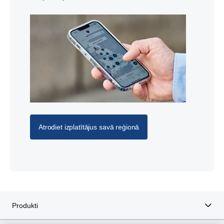
Atrodiet izplatītājus savā reģionā
Produkti