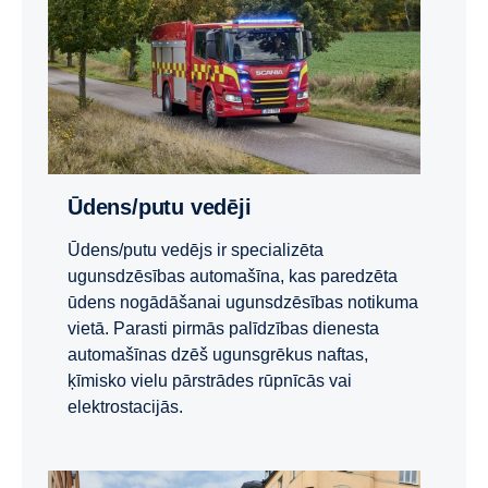
Ūdens/putu vedēji
Ūdens/putu vedējs ir specializēta
ugunsdzēsības automašīna, kas paredzēta
ūdens nogādāšanai ugunsdzēsības notikuma
vietā. Parasti pirmās palīdzības dienesta
automašīnas dzēš ugunsgrēkus naftas,
ķīmisko vielu pārstrādes rūpnīcās vai
elektrostacijās.