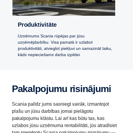
Produktivitāte
Uzņēmums Scania rūpējas par jūsu
uzņēmējdarbību. Visa pamatā ir uzlabot
produktivitāti, atvieglot piekļuvi un samazināt laiku,
kāds nepieciešams darba izpildei.
Pakalpojumu risinājumi
Scania palīdz jums sasniegt vairāk, izmantojot
plašu un jūsu darbības jomai pielāgotu
pakalpojumu klāstu. Lai arī kas būtu tas, kas
uzlabos jūsu uzņēmuma rentabilitāti, jūs atradīsiet
tam piemērotu Scania pakalpojumu risinājumu —