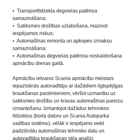
• Transportlīdzekļa degvielas patēriņa
samazināšana;
• Satiksmes drošības uzlabošana, mazinot
iespējamos riskus;
• Automašīnas remonta un apkopes izmaksu
samazināšana;
• Automašīnas degvielas patēriņa noskaidrošana
apmācību dienas gaitā.
Apmācību ietvaros Scania apmācību meistars
iepazīstinās autovadītāju ar dažādiem ilgtspējīgas
braukšanas paņēmieniem, vēršot uzmanību uz
satiksmes drošību un kravas automašīnas pareizu
izmantošanu. Izmantojot dažādus tehniskos
līdzekļus (borta datoru un Scania Autoparka
vadības sistēmu), vēlāk ir iespējams veikt
padziļinātu automašīnas tehnisko datu un
autovadītāja braukšanas stila analīzi.