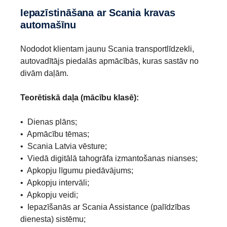
Iepazīstināšana ar Scania kravas
automašīnu
Nododot klientam jaunu Scania transportlīdzekli,
autovadītājs piedalās apmācībās, kuras sastāv no
divām daļām.
Teorētiskā daļa (mācību klasē):
• Dienas plāns;
• Apmācību tēmas;
• Scania Latvia vēsture;
• Viedā digitālā tahogrāfa izmantošanas nianses;
• Apkopju līgumu piedāvājums;
• Apkopju intervāli;
• Apkopju veidi;
• Iepazīšanās ar Scania Assistance (palīdzības
dienesta) sistēmu;