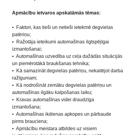
Apmācību ietvaros apskatāmās tēmas:
• Faktori, kas tieši un netieši ietekmē degvielas
patēriņu;
• Ražotāja ieteikumi automašīnas ilgtspējīgai
izmantošanai;
• Automašīnas uzvedība uz ceļa dažādās situācijās
un piemērotākā braukšanas tehnika;
• Kā samazināt degvielas patēriņu, nekaitējot darba
ražīgumam;
• Kā nodrošināt zemāku degvielas patēriņu un
automašīnas ilgāku kalpošanas laiku;
• Kravas automašīnas videi draudzīga
izmantošana;
• Automašīnas ikdienas apkopes un pārbaude
pirms brauciena;
• Apmācību meistara atbildes uz visiem