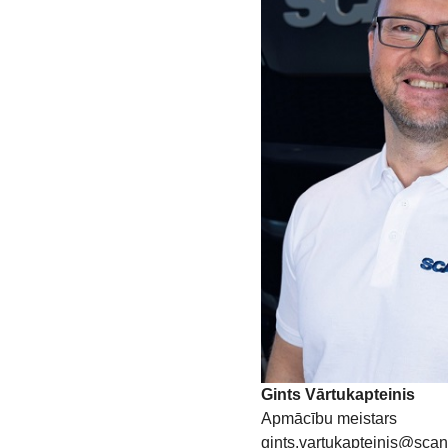
Gints Vārtukapteinis
Apmācību meistars
gints.vartukapteinis@sca