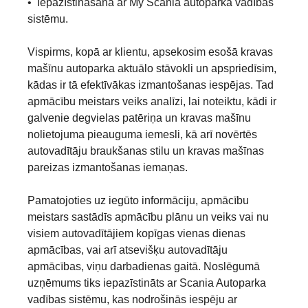
• Iepazīstināšana ar My Scania autoparka vadības
sistēmu.
Vispirms, kopā ar klientu, apsekosim esošā kravas
mašīnu autoparka aktuālo stāvokli un apspriedīsim,
kādas ir tā efektīvākas izmantošanas iespējas. Tad
apmācību meistars veiks analīzi, lai noteiktu, kādi ir
galvenie degvielas patēriņa un kravas mašīnu
nolietojuma pieauguma iemesli, kā arī novērtēs
autovadītāju braukšanas stilu un kravas mašīnas
pareizas izmantošanas iemaņas.
Pamatojoties uz iegūto informāciju, apmācību
meistars sastādīs apmācību plānu un veiks vai nu
visiem autovadītājiem kopīgas vienas dienas
apmācības, vai arī atsevišķu autovadītāju
apmācības, viņu darbadienas gaitā. Noslēgumā
uzņēmums tiks iepazīstināts ar Scania Autoparka
vadības sistēmu, kas nodrošinās iespēju ar