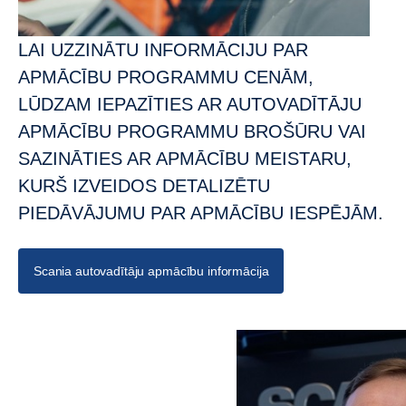
LAI UZZINĀTU INFORMĀCIJU PAR
APMĀCĪBU PROGRAMMU CENĀM,
LŪDZAM IEPAZĪTIES AR AUTOVADĪTĀJU
APMĀCĪBU PROGRAMMU BROŠŪRU VAI
SAZINĀTIES AR APMĀCĪBU MEISTARU,
KURŠ IZVEIDOS DETALIZĒTU
PIEDĀVĀJUMU PAR APMĀCĪBU IESPĒJĀM.
Scania autovadītāju apmācību informācija