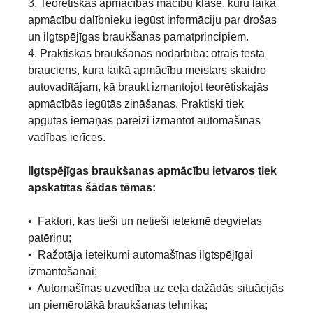
3. Teorētiskās apmācības mācību klasē, kuru laikā
apmācību dalībnieku iegūst informāciju par drošas
un ilgtspējīgas braukšanas pamatprincipiem.
4. Praktiskās braukšanas nodarbība: otrais testa
brauciens, kura laikā apmācību meistars skaidro
autovadītājam, kā braukt izmanto­jot teorētiskajās
apmācībās iegūtās zināšanas. Praktiski tiek
apgūtas iemaņas pareizi izmantot automašīnas
vadības ierīces.
Ilgtspējīgas braukšanas apmācību ietvaros tiek
apskatītas šādas tēmas:
• Faktori, kas tieši un netieši ietekmē degvielas
patēriņu;
• Ražotāja ieteikumi automašīnas ilgtspējīgai
izmantošanai;
• Automašīnas uzvedība uz ceļa dažādās situācijās
un piemērotākā braukšanas tehnika;