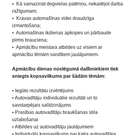
• Kā samazināt degvielas patēriņu, nekaitējot darba
ražīgumam;
• Kravas automašīnas videi draudzīga
izmantošana;
• Automašīnas ikdienas apkopes un pārbaude
pirms brauciena;
• Apmācību meistara atbildes uz visiem ar
apmācību tēmām saistītiem jautājumiem.
Apmācību dienas noslēgumā dalībniekiem tiek
sniegts kopsavilkums par šādām tēmām:
• Iegūto rezultātu izvērtējums
• Autovadītāju individuālie rezultāti un to
savstarpējais salīdzinājums
• Prasības autovadītāju braukšanas stila
uzlabošanai
• Atbildes uz autovadītāju jautājumiem
• Individuāls kopsavilkums par katra autovadītāja