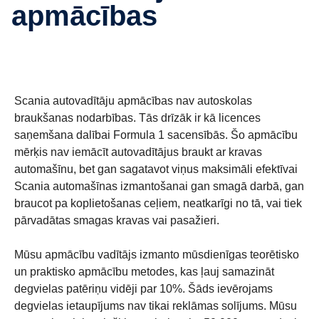
apmācības
Scania autovadītāju apmācības nav autoskolas
braukšanas nodarbības. Tās drīzāk ir kā licences
saņemšana dalībai Formula 1 sacensībās. Šo apmācību
mērķis nav iemācīt autovadītājus braukt ar kravas
automašīnu, bet gan sagatavot viņus maksimāli efektīvai
Scania automašīnas izmantošanai gan smagā darbā, gan
braucot pa koplietošanas ceļiem, neatkarīgi no tā, vai tiek
pārvadātas smagas kravas vai pasažieri.
Mūsu apmācību vadītājs izmanto mūsdienīgas teorētisko
un praktisko apmācību metodes, kas ļauj samazināt
degvielas patēriņu vidēji par 10%. Šāds ievērojams
degvielas ietaupījums nav tikai reklāmas solījums. Mūsu