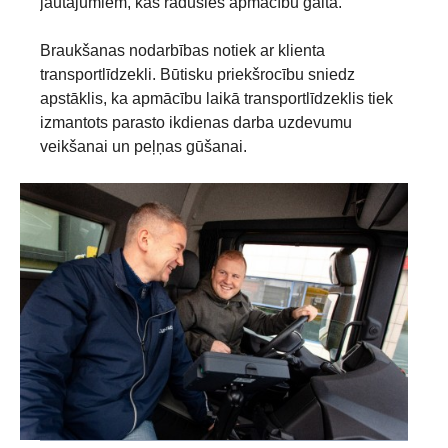
jautājumiem, kas radušies apmācību gaitā.
Braukšanas nodarbības notiek ar klienta
transportlīdzekli. Būtisku priekšrocību sniedz
apstāklis, ka apmācību laikā transportlīdzeklis tiek
izmantots parasto ikdienas darba uzdevumu
veikšanai un peļņas gūšanai.