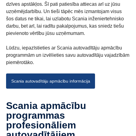
dzīves apstākļos. Šī pati patiesība attiecas arī uz jūsu
uzņēmējdarbību. Un tieši tāpēc mēs izmantojam visus
šos datus ne tikai, lai uzlabotu Scania inženiertehnisko
darbu, bet arī, lai radītu pakalpojumus, kas sniedz tiešu
pievienoto vērtību jūsu uzņēmumam.
Lūdzu, iepazīstieties ar Scania autovadītāju apmācību
programmām un izvēlieties savu autovadītāju vajadzībām
piemērotāko.
Scania autovadītāju apmācību informācija
Scania apmācību
programmas
profesionāliem
autovadītājiem