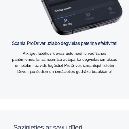
Scania ProDriver uzlabo degvielas patēriņa efektivitāti
Atklājiet labākus kravas automašīnu vadīšanas
paņēmienus, lai samazinātu autoparka degvielas izmaksas
un ietekmi uz vidi. Iegūstiet ProDriver, izmantojot lietotni
Driver, jau šodien un iemācieties gudrāku braukšanu!
Sazinieties ar savu dīleri