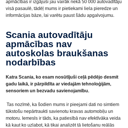
apmācības ir izgājuši jau vairāk nekā 50 000 autovadītāju
visā pasaulē, tādēļ mums ir pietiekami liela pieredze un
informācijas bāze, lai varētu paust šādu apgalvojumu.
Scania autovadītāju
apmācības nav
autoskolas braukšanas
nodarbības
Katra Scania, ko esam nosūtījuši ceļā pēdējo desmit
gadu laikā, ir pārpildīta ar viedajām tehnoloģijām,
sensoriem un bezvadu savienojamību.
Tas nozīmē, ka šodien mums ir pieejami dati no simtiem
tūkstošu nepārtraukti savienotu kravas automobiļu un
motoru. Iemesls ir tāds, ka patiesībā nav efektīvāka veida
kā kaut ko uzlabot, kā tikai analizēt tā lietošanu reālās