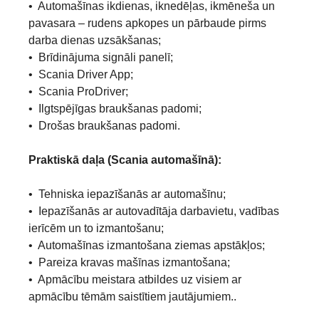
• Automašīnas ikdienas, iknedēļas, ikmēneša un
pavasara – rudens apkopes un pārbaude pirms
darba dienas uzsākšanas;
• Brīdinājuma signāli panelī;
• Scania Driver App;
• Scania ProDriver;
• Ilgtspējīgas braukšanas padomi;
• Drošas braukšanas padomi.
Praktiskā daļa (Scania automašīnā):
• Tehniska iepazīšanās ar automašīnu;
• Iepazīšanās ar autovadītāja darbavietu, vadības
ierīcēm un to izmantošanu;
• Automašīnas izmantošana ziemas apstākļos;
• Pareiza kravas mašīnas izmantošana;
• Apmācību meistara atbildes uz visiem ar
apmācību tēmām saistītiem jautājumiem..