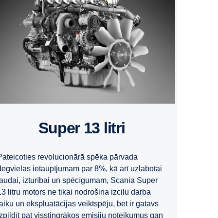
Super 13 litri
Pateicoties revolucionārā spēka pārvada
degvielas ietaupījumam par 8%, kā arī uzlabotai
jaudai, izturībai un spēcīgumam, Scania Super
13 litru motors ne tikai nodrošina izcilu darba
laiku un ekspluatācijas veiktspēju, bet ir gatavs
izpildīt pat visstingrākos emisiju noteikumus gan