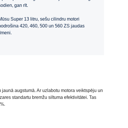
šodien, gan rīt.
Mūsu Super 13 litru, sešu cilindru motori
nodrošina 420, 460, 500 un 560 ZS jaudas
līmeni.
ju jaunā augstumā. Ar uzlabotu motora veiktspēju un
ares standartu bremžu siltuma efektivitātei. Tas
8%.