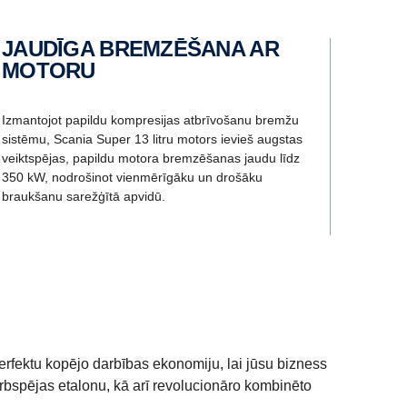
JAUDĪGA BREMZĒŠANA AR
MOTORU
Izmantojot papildu kompresijas atbrīvošanu bremžu
sistēmu, Scania Super 13 litru motors ievieš augstas
veiktspējas, papildu motora bremzēšanas jaudu līdz
350 kW, nodrošinot vienmērīgāku un drošāku
braukšanu sarežģītā apvidū.
erfektu kopējo darbības ekonomiju, lai jūsu bizness
arbspējas etalonu, kā arī revolucionāro kombinēto