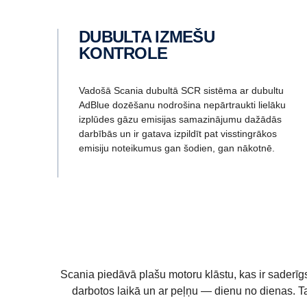
DUBULTA IZMEŠU
KONTROLE
Vadošā Scania dubultā SCR sistēma ar dubultu
AdBlue dozēšanu nodrošina nepārtraukti lielāku
izplūdes gāzu emisijas samazinājumu dažādās
darbībās un ir gatava izpildīt pat visstingrākos
emisiju noteikumus gan šodien, gan nākotnē.
Scania piedāvā plašu motoru klāstu, kas ir saderīg
darbotos laikā un ar peļņu — dienu no dienas. Ta