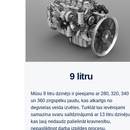
9 litru
Mūsu 9 litru dzinējs ir pieejams ar 280, 320, 340
un 360 zirgspēku jaudu, kas atkarīgs no
degvielas veida izvēles. Turklāt tas ievērojami
samazina svaru salīdzinājumā ar 13 litru dzinēju
kas ļauj nedaudz palielināt kravnesību,
nepasliktinot darba izpildes procesu.