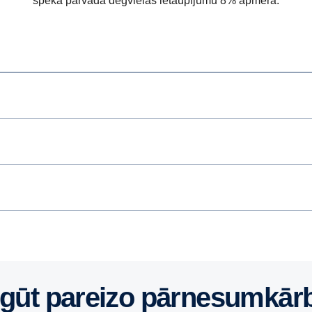
spēka pārvada degvielas ietaupījumu 8% apmērā.
egūt pareizo pārnesumkār