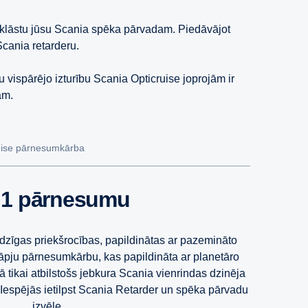
 klāstu jūsu Scania spēka pārvadam. Piedāvājot
Scania retarderu.
ispārējo izturību Scania Opticruise joprojām ir
ām.
uise pārnesumkārba
+ 1 pārnesumu
dzīgas priekšrocības, papildinātas ar pazemināto
āpju pārnesumkārbu, kas papildināta ar planetāro
kā tikai atbilstošs jebkura Scania vienrindas dzinēja
espējās ietilpst Scania Retarder un spēka pārvadu
izvēle.