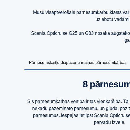
Mūsu visaptverošais pārnesumkārbu klāsts var 
uzlabotu vadāmīb
Scania Opticruise G25 un G33 nosaka augstāko n
ga
Pārnesumskaitļu diapazonu maiņas pārnesumkārbas
8 pārnesu
Šīs pārnesumkārbas vērtība ir tās vienkāršība. Tā i
nekādu pazemināto pārnesumu, un gludā, pozitīv
pārnesumus. Iespējās ietilpst Scania Opticruis
pārvadu izvēle.