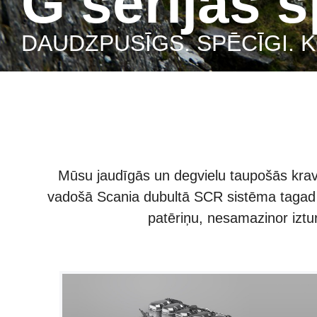
G sērijas 
DAUDZPUSĪGS. SPĒCĪGI.
Mūsu jaudīgās un degvielu taupošās krava
vadošā Scania dubultā SCR sistēma tagad ir
patēriņu, nesamazinor izt