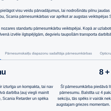
pielāgot visu veidu pārvadājumus, lai nodrošinātu pilnu jaudas
u, Scania pārnesumkārbas var aprīkot ar augstas veiktspējas 
ozares standartu pārnesumkārbu veiktspējai. Kopā ar uzlabotu v
lvenā izvēle ilgtspējīgām, degvielu taupošām transporta darbīb
Pārnesumskaitļu diapazonu sadalītāja pārnesumkārbas
Opticr
mu
8 
r izturīga un kompakta, tai nav
Šī pārnesumkārba piedāvā lī
ā darbība ļauj viegli mainīt
pārnesumu. Balstīta uz 4 pak
e, Scania Retarder un spēka
sekciju, tās spēks ir vairāk ne
augstajam griezes momentam. I