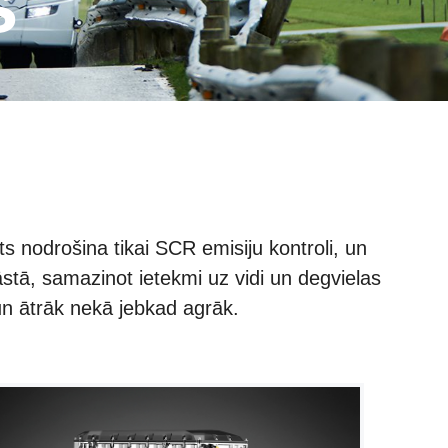
s
 nodrošina tikai SCR emisiju kontroli, un
stā, samazinot ietekmi uz vidi un degvielas
n ātrāk nekā jebkad agrāk.