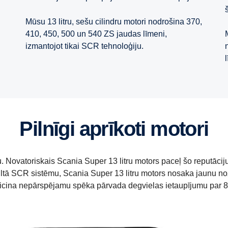
Mūsu 13 litru, sešu cilindru motori nodrošina 370,
410, 450, 500 un 540 ZS jaudas līmeni,
izmantojot tikai SCR tehnoloģiju.
Pilnīgi aprīkoti motori
u. Novatoriskais Scania Super 13 litru motors paceļ šo reputāci
ltā SCR sistēmu, Scania Super 13 litru motors nosaka jaunu noz
icina nepārspējamu spēka pārvada degvielas ietaupījumu par 