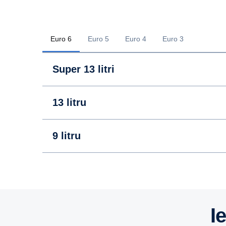
Euro 6
Euro 5
Euro 4
Euro 3
Super 13 litri
13 litru
9 litru
13 litru
13 litru
13 litru
I
9 litru
9 litru
9 litru