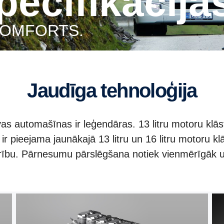
specifikācija
 KOMFORTS.
Jaudīga tehnoloģija
s automašīnas ir leģendāras. 13 litru motoru klāsts
 pieejama jaunākajā 13 litru un 16 litru motoru klā
urību. Pārnesumu pārslēgšana notiek vienmērīgāk u