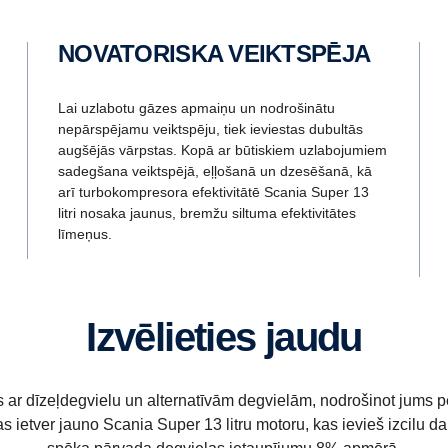
NOVATORISKA VEIKTSPĒJA
Lai uzlabotu gāzes apmaiņu un nodrošinātu
nepārspējamu veiktspēju, tiek ieviestas dubultās
augšējās vārpstas. Kopā ar būtiskiem uzlabojumiem
sadegšana veiktspējā, eļļošanā un dzesēšanā, kā
arī turbokompresora efektivitātē Scania Super 13
litri nosaka jaunus, bremžu siltuma efektivitātes
līmeņus.
Izvēlieties jaudu
s ar dīzeļdegvielu un alternatīvām degvielām, nodrošinot jums p
s ietver jauno Scania Super 13 litru motoru, kas ievieš izcilu d