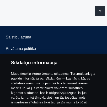
Saistību atruna
Privātuma politika
Sazinies ar mums
Sīkdatņu informācija
Trauksmes celšana
Mūsu tīmekļa vietne izmanto sīkdatnes. Turpmāk sniegta
papildu informācija par sīkdatnēm — kas tās ir, kādas
Sīkfailu politika
sīkdatnes mēs izmantojam, kāds ir to izmantošanas
mērķis un kā jūs varat bloķēt vai dzēst sīkdatnes.
Izņemot sīkdatnes, kas ir obligāti vajadzīgas, lai jūs
Sīkdatņu iestatījumi
varētu izmantot tīmekļa vietni un tās iespējas, mēs
izmantosim sīkdatnes tikai tad, ja jūs mums to būsit