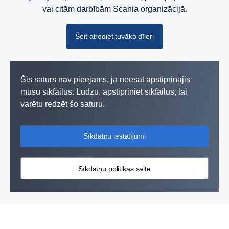
vai citām darbībām Scania organizācijā.
Šeit atrodiet tuvāko dīleri
Šis saturs nav pieejams, ja neesat apstiprinājis
mūsu sīkfailus. Lūdzu, apstipriniet sīkfailus, lai
varētu redzēt šo saturu.
Sīkdatņu iestatījumi
Jaudas risinājumi
Sīkdatņu politikas saite
Aprīkojumam, transportlīdzekļiem un kuģiem ir nepieciešami
jaudīgi, izturīgi dzinēji un komponenti, kas spēj izturēt visgrūtākos
izaicinājumus. Scania dzinēji ir radīti efektīvai darbībai.