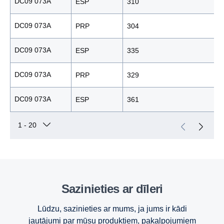
DC09 073A
ESP
310
DC09 073A
PRP
304
DC09 073A
ESP
335
DC09 073A
PRP
329
DC09 073A
ESP
361
Sazinieties ar dīleri
Lūdzu, sazinieties ar mums, ja jums ir kādi
jautājumi par mūsu produktiem, pakalpojumiem