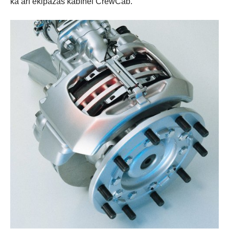
kā arī ekipāžas kabīnei CrewCab.