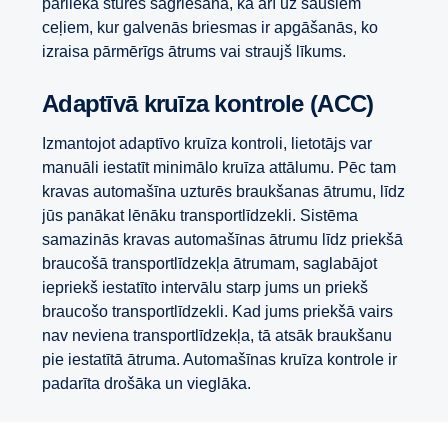
pārlieka stūres sagriešana, kā arī uz sausiem
ceļiem, kur galvenās briesmas ir apgāšanās, ko
izraisa pārmērīgs ātrums vai straujš līkums.
Adaptīvā kruīza kontrole (ACC)
Izmantojot adaptīvo kruīza kontroli, lietotājs var
manuāli iestatīt minimālo kruīza attālumu. Pēc tam
kravas automašīna uzturēs braukšanas ātrumu, līdz
jūs panākat lēnāku transportlīdzekli. Sistēma
samazinās kravas automašīnas ātrumu līdz priekšā
braucošā transportlīdzekļa ātrumam, saglabājot
iepriekš iestatīto intervālu starp jums un priekš
braucošo transportlīdzekli. Kad jums priekšā vairs
nav neviena transportlīdzekļa, tā atsāk braukšanu
pie iestatītā ātruma. Automašīnas kruīza kontrole ir
padarīta drošāka un vieglāka.