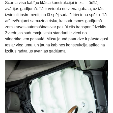
Scania visu kabīņu klāsta konstrukcijai ir izcili rādītāji
avārijas gadījumā. Tā ir veidota no viena gabala, uz tās ir
izvietoti instrumenti, un tā spēj sadalīt trieciena spēku. Tā
arī ievērojami samazina risku, ka sadursmes gadījumā
zem kravas automašīnas var pakļūt cits transportlīdzeklis.
Zviedrijas sadursmju testu standarti ir vieni no
stingrākajiem pasaulē. Mūsu jaunā paaudze ir pārsteigusi
tos ar vieglumu, un jaunā kabīnes konstrukcija apliecina
izcilus rādītājus avārijas gadījumā.