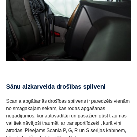
Sānu aizkarveida drošības spilveni
Scania apgāšanās drošības spilvens ir paredzēts vienām
no smagākajām sekām, kas rodas apgāšanās
negadījumos, kur autovadītāji un pasažieri gūst traumas
vai tiek nāvējoši traumēti ar transportlīdzekli, kurā viņi
atrodas. Pieejams Scania P, G, R un S sērijas kabīnēm,