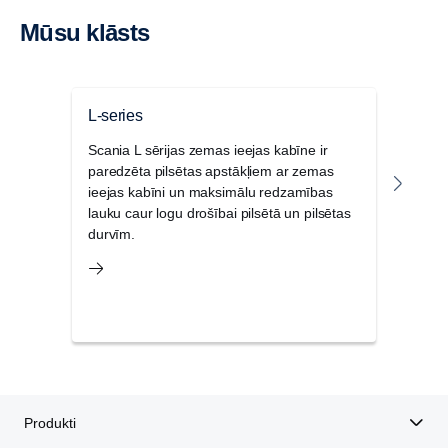
Mūsu klāsts
L-series
P sē
Scania L sērijas zemas ieejas kabīne ir
Scan
paredzēta pilsētas apstākļiem ar zemas
kabīņ
ieejas kabīni un maksimālu redzamības
un re
lauku caur logu drošībai pilsētā un pilsētas
tās 
durvīm.
apst
Produkti