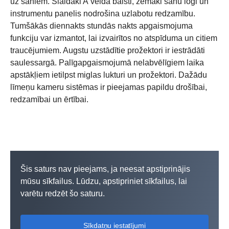
uz sāniem. Slaidāki A veida balsti, zemāki sānu logi un
instrumentu panelis nodrošina uzlabotu redzamību.
Tumšākās diennakts stundās nakts apgaismojuma
funkciju var izmantot, lai izvairītos no atspīduma un citiem
traucējumiem. Augstu uzstādītie prožektori ir iestrādāti
saulessargā. Palīgapgaismojumā nelabvēlīgiem laika
apstākļiem ietilpst miglas lukturi un prožektori. Dažādu
līmeņu kameru sistēmas ir pieejamas papildu drošībai,
redzamībai un ērtībai.
Šis saturs nav pieejams, ja neesat apstiprinājis
mūsu sīkfailus. Lūdzu, apstipriniet sīkfailus, lai
varētu redzēt šo saturu.
Sīkdatņu iestatījumi