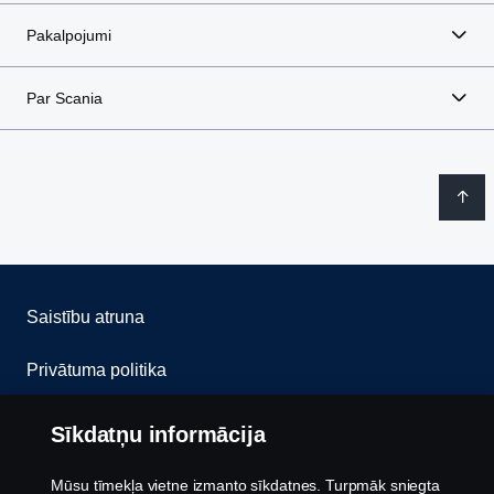
Pakalpojumi
Par Scania
Saistību atruna
Privātuma politika
Sazinies ar mums
Sīkdatņu informācija
Trauksmes celšana
Mūsu tīmekļa vietne izmanto sīkdatnes. Turpmāk sniegta