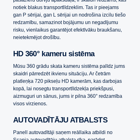
notiek blakus transportlīdzeklim. Tas ir pieejams
gan P sērijai, gan L sērijai un nodrošina izcilu tiešo
redzamību, samazinot bojājumu un negadījumu
risku, vienlaikus garantējot efektīvāku braukšanu,
neietekmējot drošību.
HD 360° kameru sistēma
Mūsu 360 grādu skata kameru sistēma palīdz jums
skaidri pārredzēt ikvienu situāciju. Ar četrām
platleņķa 720 pikseļu HD kamerām, kas darbojas
kopā, lai nosegtu transportlīdzekļa priekšpusi,
aizmuguri un sānus, jums ir pilna 360° redzamība
visos virzienos.
AUTOVADĪTĀJU ATBALSTS
Panelī autovadītāji saņem reāllaika atbildi no
Scania autovadītāju atbalsta rīka, parādot