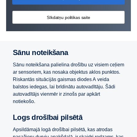
Sīkdatņu politikas saite
Sānu noteikšana
Sānu noteikšana palielina drošību uz visiem ceļiem
ar sensoriem, kas nosaka objektus aklos punktos.
Riskantās situācijās gaismas diodes A veida
balstos iedegas, lai brīdinātu autovadītāju. Šādi
autovadītājs vienmēr ir zinošs par apkārt
notiekošo.
Logs drošībai pilsētā
Apsildāmajā logā drošībai pilsētā, kas atrodas
pasažieru durvju apakšdaļā, ir skaidri redzams, kas