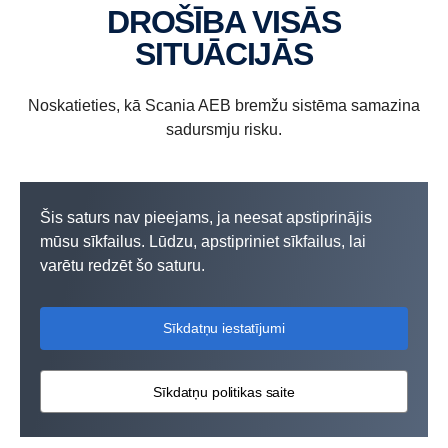
DROŠĪBA VISĀS
SITUĀCIJĀS
Noskatieties, kā Scania AEB bremžu sistēma samazina
sadursmju risku.
Šis saturs nav pieejams, ja neesat apstiprinājis
mūsu sīkfailus. Lūdzu, apstipriniet sīkfailus, lai
varētu redzēt šo saturu.
Sīkdatņu iestatījumi
Sīkdatņu politikas saite