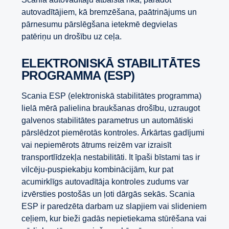
autovadītājiem, kā bremzēšana, paātrinājums un
pārnesumu pārslēgšana ietekmē degvielas
patēriņu un drošību uz ceļa.
ELEKTRONISKĀ STABILITĀTES
PROGRAMMA (ESP)
Scania ESP (elektroniskā stabilitātes programma)
lielā mērā palielina braukšanas drošību, uzraugot
galvenos stabilitātes parametrus un automātiski
pārslēdzot piemērotās kontroles. Ārkārtas gadījumi
vai nepiemērots ātrums reizēm var izraisīt
transportlīdzekļa nestabilitāti. It īpaši bīstami tas ir
vilcēju-puspiekabju kombinācijām, kur pat
acumirklīgs autovadītāja kontroles zudums var
izvērsties postošās un ļoti dārgās sekās. Scania
ESP ir paredzēta darbam uz slapjiem vai slideniem
ceļiem, kur bieži gadās nepietiekama stūrēšana vai