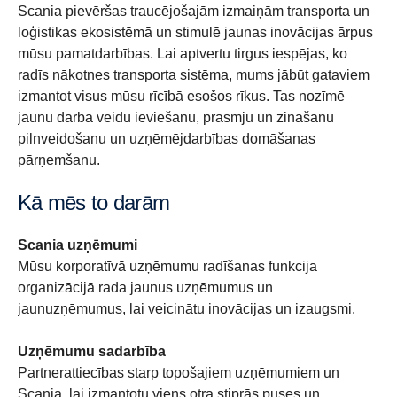
Scania pievēršas traucējošajām izmaiņām transporta un
loģistikas ekosistēmā un stimulē jaunas inovācijas ārpus
mūsu pamatdarbības. Lai aptvertu tirgus iespējas, ko
radīs nākotnes transporta sistēma, mums jābūt gataviem
izmantot visus mūsu rīcībā esošos rīkus. Tas nozīmē
jaunu darba veidu ieviešanu, prasmju un zināšanu
pilnveidošanu un uzņēmējdarbības domāšanas
pārņemšanu.
Kā mēs to darām
Scania uzņēmumi
Mūsu korporatīvā uzņēmumu radīšanas funkcija
organizācijā rada jaunus uzņēmumus un
jaunuzņēmumus, lai veicinātu inovācijas un izaugsmi.
Uzņēmumu sadarbība
Partnerattiecības starp topošajiem uzņēmumiem un
Scania, lai izmantotu viens otra stiprās puses un