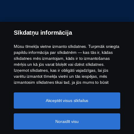
Sīkdatņu informācija
Mūsu tīmekļa vietne izmanto sīkdatnes. Turpmāk sniegta
papildu informācija par sīkdatnēm — kas tās ir, kādas
sīkdatnes mēs izmantojam, kāds ir to izmantošanas
mērķis un kā jūs varat bloķēt vai dzēst sīkdatnes.
Izņemot sīkdatnes, kas ir obligāti vajadzīgas, lai jūs
varētu izmantot tīmekļa vietni un tās iespējas, mēs
izmantosim sīkdatnes tikai tad, ja jūs mums to būsit
atļāvis.
Sīkdatņu iestatījumi
Akceptēt visus sīkfailus
Noraidīt visu