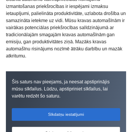
izmantošanas priekšrocības ir iespējami izmaksu
ietaupījumi, palielināta produktivitāte, uzlabota drošība un
samazināta ietekme uz vidi. Mūsu kravas automašīnām ir
vairākas potenciālas priekšrocības salīdzinājumā ar
tradicionālajām smagajām kravas automašīnām gan
emisiju, gan produktivitātes ziņā. Mazāks kravas
automašīnu risinājums nozīmē ātrāku darbību un mazāk
atkritumu.
Šis saturs nav pieejams, ja neesat apstiprinājis
mūsu sīkfailus. Lūdzu, apstipriniet sīkfailus, lai
varētu redzēt šo saturu.
Sīkdatņu iestatījumi