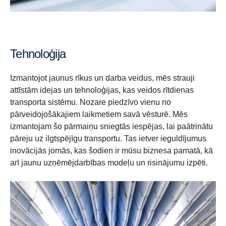
Tehnoloģija
Izmantojot jaunus rīkus un darba veidus, mēs strauji
attīstām idejas un tehnoloģijas, kas veidos rītdienas
transporta sistēmu. Nozare piedzīvo vienu no
pārveidojošākajiem laikmetiem savā vēsturē. Mēs
izmantojam šo pārmaiņu sniegtās iespējas, lai paātrinātu
pāreju uz ilgtspējīgu transportu. Tas ietver ieguldījumus
inovācijās jomās, kas šodien ir mūsu biznesa pamatā, kā
arī jaunu uzņēmējdarbības modeļu un risinājumu izpēti.