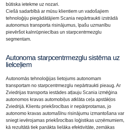
būtiska ietekme uz nozari.
Ciešā sadarbībā ar mūsu klientiem un vadošajiem
tehnoloģiju piegādātājiem Scania nepārtraukti izstrādā
autonomus transporta risinājumus, īpašu uzmanību
pievēršot kalnrūpniecības un starpcentrmezglu
segmentam.
Autonoma starpcentrmezglu sistēma uz
lielceļiem
Autonomās tehnoloģijas lietojums autonomam
transportam no starpcentrmezglu nepārtraukti pieaug. Ar
Zviedrijas transporta iestādes atļauju Scania izmēģina
autonomos kravas automobiļus atklāta ceļa apstākļos
Zviedrijā. Klientu priekšrocības ir nepārprotamas, jo
autonomo kravas automašīnu risinājumu izmantošana var
sniegt ievērojamas priekšrocības loģistikas uzņēmumiem,
kā rezultātā tiek panākta lielāka efektivitāte, zemākas