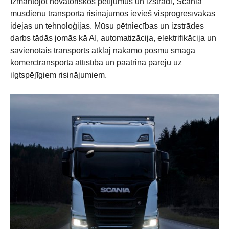
Izmantojot novatoriskos pētījumus un izstrādi, Scania
mūsdienu transporta risinājumos ievieš visprogresīvākās
idejas un tehnoloģijas. Mūsu pētniecības un izstrādes
darbs tādās jomās kā AI, automatizācija, elektrifikācija un
savienotais transports atklāj nākamo posmu smagā
komerctransporta attīstībā un paātrina pāreju uz
ilgtspējīgiem risinājumiem.