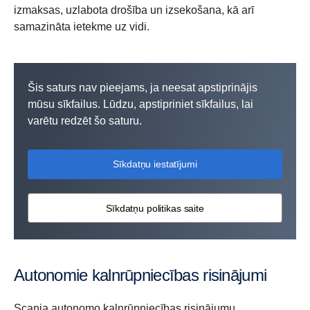
izmaksas, uzlabota drošība un izsekošana, kā arī
samazināta ietekme uz vidi.
Šis saturs nav pieejams, ja neesat apstiprinājis
mūsu sīkfailus. Lūdzu, apstipriniet sīkfailus, lai
varētu redzēt šo saturu.
Sīkdatņu iestatījumi
Sīkdatņu politikas saite
Autonomie kalnrūpniecības risinājumi
Scania autonomo kalnrūpniecības risinājumu