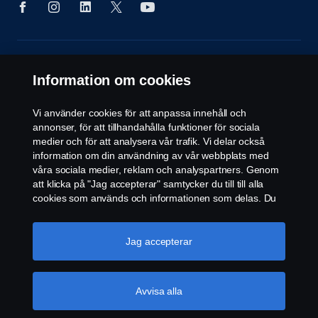
© Copyright Scania 2026 All rights reserved.
Information om cookies
Scania CV AB (publ), SE-151 87 Södertälje,
Sweden, Tel: +46 855 38 1000
Scania Luleå / Ferruform AB SE-971 25 Luleå,
Vi använder cookies för att anpassa innehåll och
Sweden, Tel. +46 920 76 600
annonser, för att tillhandahålla funktioner för sociala
medier och för att analysera vår trafik. Vi delar också
information om din användning av vår webbplats med
våra sociala medier, reklam och analyspartners. Genom
att klicka på "Jag accepterar" samtycker du till till alla
cookies som används och informationen som delas. Du
kan också hantera dina cookies genom att klicka på
"Cookie-inställningar" och välja de kategorier du vill
acceptera. För en mer detaljerad förklaring av hur vi
Jag accepterar
använder cookies, besök vår sida om cookies, som du
kan hitta genom att klicka på länken under den här
texten.
Mer information om ditt dataskydd
Avvisa alla