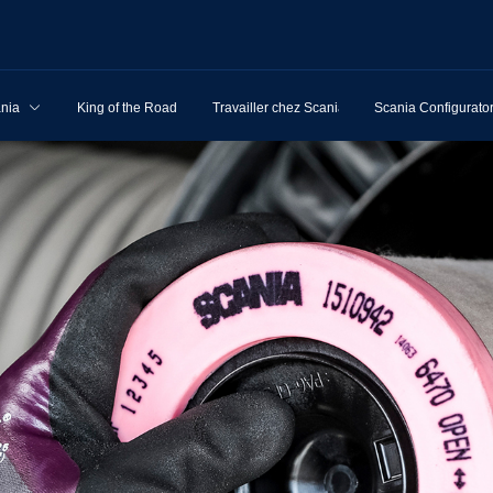
ania
King of the Road
Travailler chez Scania
Scania Configurato