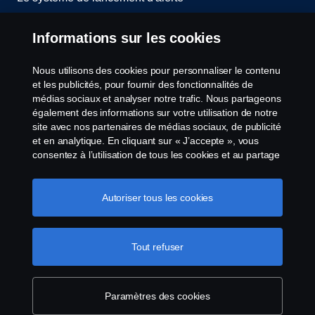
Politique de cookies
Informations sur les cookies
Paramètres des cookies
Nous utilisons des cookies pour personnaliser le contenu
et les publicités, pour fournir des fonctionnalités de
médias sociaux et analyser notre trafic. Nous partageons
également des informations sur votre utilisation de notre
site avec nos partenaires de médias sociaux, de publicité
et en analytique. En cliquant sur « J’accepte », vous
consentez à l’utilisation de tous les cookies et au partage
des informations. Vous pouvez également gérer vos
cookies en cliquant sur « Paramètres des cookies » et en
© Copyright Scania 2026 All Rights Reserved.
sélectionnant les catégories que vous souhaitez
Autoriser tous les cookies
Scania Luxembourg - Rue Gabriël Lippmann 23 -
accepter. Pour une explication plus détaillée de la façon
L-5365 Münsbach- Tél: +352 34 18 11
dont nous utilisons les cookies, veuillez visiter notre
section cookies, que vous pouvez trouver en cliquant sur
Tout refuser
le lien sous ce texte.
Pour en savoir plus sur la
protection de votre vie privée
Paramètres des cookies