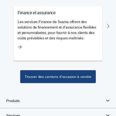
Finance et assurance
M
Les services Finance de Scania offrent des
M
solutions de financement et d'assurance flexibles
l
et personnalisées, pour fournir à nos clients des
v
coûts prévisibles et des risques maîtrisés.
op
un
Trouver des camions d'occasion à vendre
Produits
Services