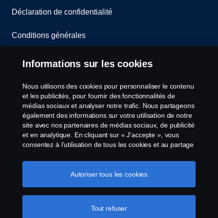
Déclaration de confidentialité
Conditions générales
Contactez-nous
Informations sur les cookies
Le système de lancement d'alerte
Nous utilisons des cookies pour personnaliser le contenu
et les publicités, pour fournir des fonctionnalités de
Politique de cookies
médias sociaux et analyser notre trafic. Nous partageons
également des informations sur votre utilisation de notre
site avec nos partenaires de médias sociaux, de publicité
Paramètres des cookies
et en analytique. En cliquant sur « J’accepte », vous
consentez à l’utilisation de tous les cookies et au partage
des informations. Vous pouvez également gérer vos
cookies en cliquant sur « Paramètres des cookies » et en
sélectionnant les catégories que vous souhaitez
Autoriser tous les cookies
accepter. Pour une explication plus détaillée de la façon
dont nous utilisons les cookies, veuillez visiter notre
section cookies, que vous pouvez trouver en cliquant sur
Tout refuser
© Copyright Scania 2026 All Rights Reserved.
le lien sous ce texte.
Pour en savoir plus sur la