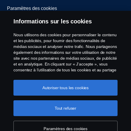
Paramètres des cookies
Informations sur les cookies
Nous utilisons des cookies pour personnaliser le contenu
et les publicités, pour fournir des fonctionnalités de
médias sociaux et analyser notre trafic. Nous partageons
également des informations sur votre utilisation de notre
© Copyright Scania 2026 All Rights Reserved.
site avec nos partenaires de médias sociaux, de publicité
Scania Luxembourg - Rue Gabriël Lippmann 23 -
et en analytique. En cliquant sur « J’accepte », vous
L-5365 Münsbach- Tél: +352 34 18 11
consentez à l’utilisation de tous les cookies et au partage
des informations. Vous pouvez également gérer vos
cookies en cliquant sur « Paramètres des cookies » et en
sélectionnant les catégories que vous souhaitez
Autoriser tous les cookies
accepter. Pour une explication plus détaillée de la façon
dont nous utilisons les cookies, veuillez visiter notre
section cookies, que vous pouvez trouver en cliquant sur
Tout refuser
le lien sous ce texte.
Pour en savoir plus sur la
protection de votre vie privée
Paramètres des cookies